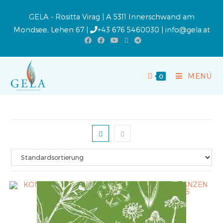
GELA - Rositta Virag | A 5311 Innerschwand am
Mondsee, Lehen 67 |
+43 676 5460030
|
info@gela.at
MENÜ
0