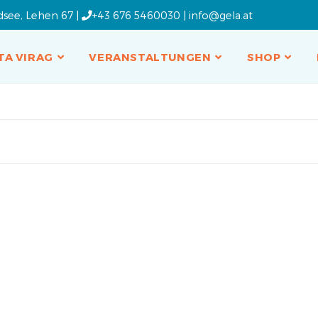
dsee, Lehen 67 |
+43 676 5460030
|
info@gela.at
TA VIRAG
VERANSTALTUNGEN
SHOP