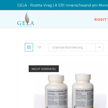
GELA - Rositta Virag | A 5311 Innerschwand am Mon
ROSIT
Standardsortierung
NICHT VORRÄTIG