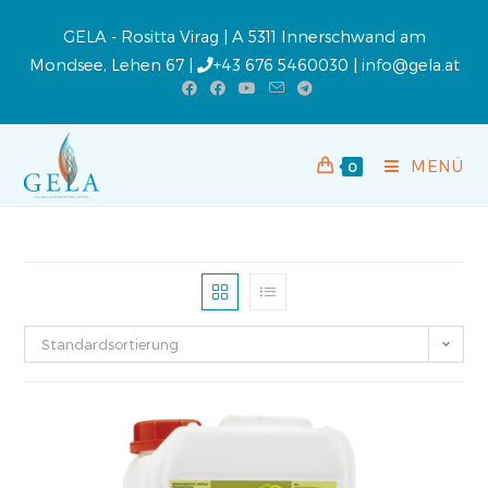
GELA - Rositta Virag | A 5311 Innerschwand am
Mondsee, Lehen 67 |
+43 676 5460030
|
info@gela.at
MENÜ
0
Standardsortierung