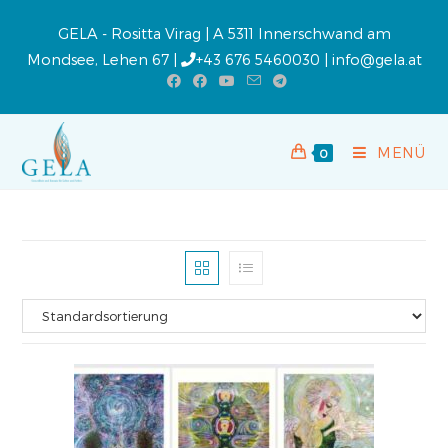
GELA - Rositta Virag | A 5311 Innerschwand am
Mondsee, Lehen 67 |
+43 676 5460030
|
info@gela.at
MENÜ
0