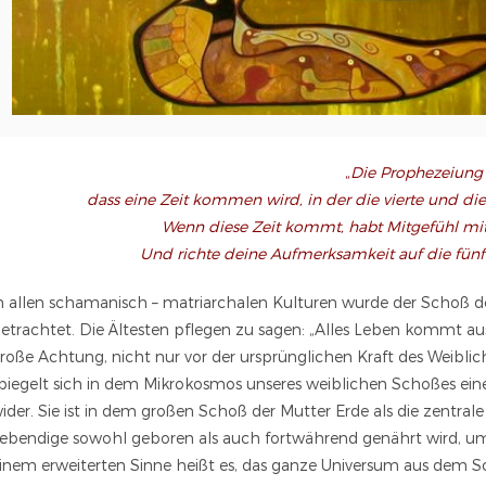
„
Die Prophezeiung 
dass eine Zeit kommen wird, in der die vierte und di
Wenn diese Zeit kommt, habt Mitgefühl mit d
Und richte deine Aufmerksamkeit auf die fünft
n allen schamanisch – matriarchalen Kulturen wurde der Schoß d
etrachtet. Die Ältesten pflegen zu sagen: „Alles Leben kommt aus
roße Achtung, nicht nur vor der ursprünglichen Kraft des Weiblic
piegelt sich in dem Mikrokosmos unseres weiblichen Schoßes ei
ider. Sie ist in dem großen Schoß der Mutter Erde als die zentrale
ebendige sowohl geboren als auch fortwährend genährt wird, um
inem erweiterten Sinne heißt es, das ganze Universum aus dem 