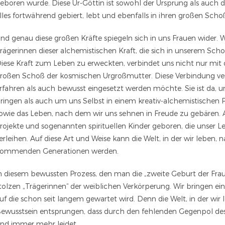
eboren wurde. Diese Ur-Göttin ist sowohl der Ursprung als auch die
lles fortwährend gebiert, lebt und ebenfalls in ihren großen Scho
nd genau diese großen Kräfte spiegeln sich in uns Frauen wider. W
rägerinnen dieser alchemistischen Kraft, die sich in unserem Sc
iese Kraft zum Leben zu erweckten, verbindet uns nicht nur mi
roßen Schoß der kosmischen Urgroßmutter. Diese Verbindung verl
rfahren als auch bewusst eingesetzt werden möchte. Sie ist da, 
ringen als auch um uns Selbst in einem kreativ-alchemistischen
owie das Leben, nach dem wir uns sehnen in Freude zu gebären. 
rojekte und sogenannten spirituellen Kinder geboren, die unser L
erleihen. Auf diese Art und Weise kann die Welt, in der wir leben
ommenden Generationen werden.
n diesem bewussten Prozess, den man die „zweite Geburt der Frau
tolzen „Trägerinnen“ der weiblichen Verkörperung. Wir bringen ein
uf die schon seit langem gewartet wird. Denn die Welt, in der wir 
ewusstsein entsprungen, dass durch den fehlenden Gegenpol des
nd immer mehr leidet.