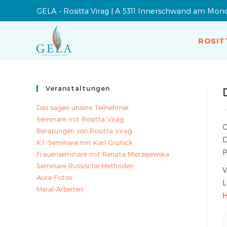
GELA - Rositta Virag | A 5311 Innerschwand am Mon
ROSIT
Veranstaltungen
Das sagen unsere Teilnehmer
Seminare mit Rositta Virag
O
Beratungen von Rositta Virag
K.I.-Seminare mit Karl Grunick
P
Frauenseminare mit Renata Mierzejewska
Seminare Russische Methoden
V
Aura-Fotos
L
Meral-Arbeiten
H