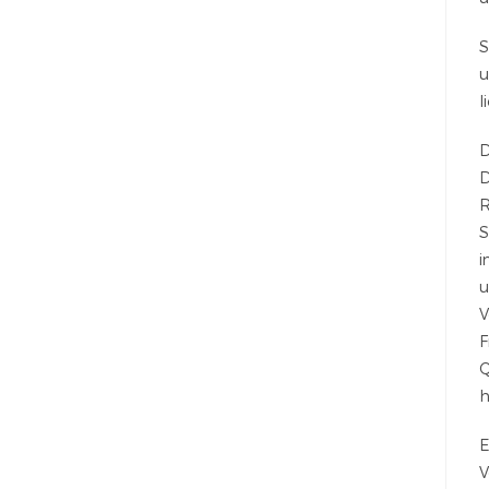
S
u
l
D
D
R
S
i
u
V
F
Q
h
E
V