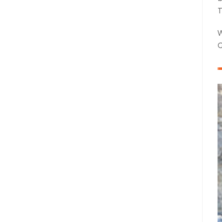
T
W
G