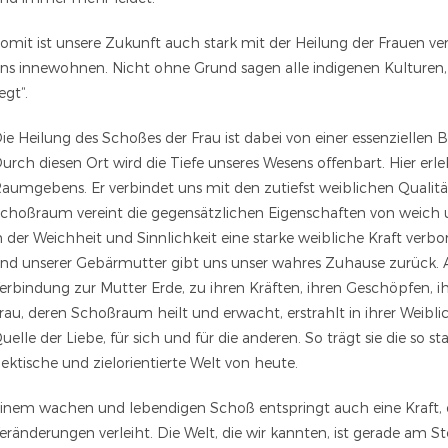
omit ist unsere Zukunft auch stark mit der Heilung der Frauen v
ns innewohnen. Nicht ohne Grund sagen alle indigenen Kulturen, 
iegt“.
ie Heilung des Schoßes der Frau ist dabei von einer essenziellen 
urch diesen Ort wird die Tiefe unseres Wesens offenbart. Hier erle
aumgebens. Er verbindet uns mit den zutiefst weiblichen Quali
choßraum vereint die gegensätzlichen Eigenschaften von weich und 
n der Weichheit und Sinnlichkeit eine starke weibliche Kraft ve
nd unserer Gebärmutter gibt uns unser wahres Zuhause zurück. 
erbindung zur Mutter Erde, zu ihren Kräften, ihren Geschöpfen, i
rau, deren Schoßraum heilt und erwacht, erstrahlt in ihrer Weibli
uelle der Liebe, für sich und für die anderen. So trägt sie die so s
ektische und zielorientierte Welt von heute.
inem wachen und lebendigen Schoß entspringt auch eine Kraft, die
eränderungen verleiht. Die Welt, die wir kannten, ist gerade am