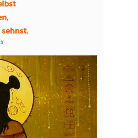
lbst

, 

sehnst. 