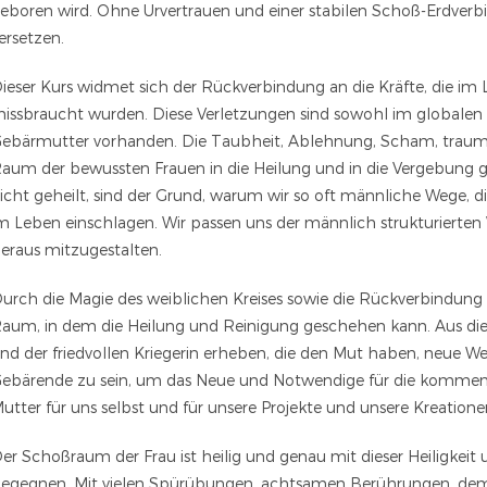
eboren wird. Ohne Urvertrauen und einer stabilen Schoß-Erdverbi
ersetzen.
ieser Kurs widmet sich der Rückverbindung an die Kräfte, die im L
issbraucht wurden. Diese Verletzungen sind sowohl im globalen w
ebärmutter vorhanden. Die Taubheit, Ablehnung, Scham, traumat
aum der bewussten Frauen in die Heilung und in die Vergebung
icht geheilt, sind der Grund, warum wir so oft männliche Wege, 
m Leben einschlagen. Wir passen uns der männlich strukturierten 
eraus mitzugestalten.
urch die Magie des weiblichen Kreises sowie die Rückverbindung a
aum, in dem die Heilung und Reinigung geschehen kann. Aus diese
nd der friedvollen Kriegerin erheben, die den Mut haben, neue We
ebärende zu sein, um das Neue und Notwendige für die kommende
utter für uns selbst und für unsere Projekte und unsere Kreationen
er Schoßraum der Frau ist heilig und genau mit dieser Heiligke
egegnen. Mit vielen Spürübungen, achtsamen Berührungen, dem 