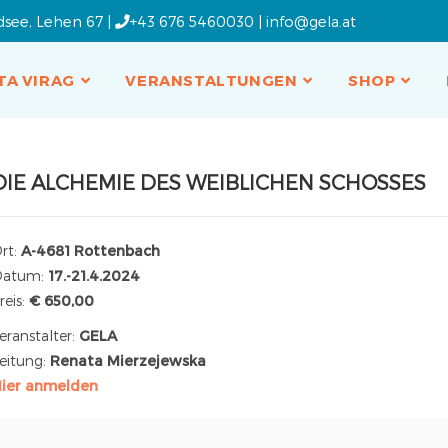
dsee, Lehen 67 |
+43 676 5460030
|
info@gela.at
TA VIRAG
VERANSTALTUNGEN
SHOP
DIE ALCHEMIE DES WEIBLICHEN SCHOSSES
rt:
A-4681 Rottenbach
Datum:
17.-21.4.2024
reis:
€ 650,00
eranstalter:
GELA
eitung:
Renata Mierzejewska
ier anmelden