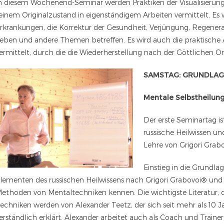
n diesem Wochenend-Seminar werden Praktiken der Visualisierung
einem Originalzustand in eigenständigem Arbeiten vermittelt. Es 
rkrankungen, die Korrektur der Gesundheit, Verjüngung, Regenera
eben und andere Themen betreffen. Es wird auch die praktisch
ermittelt, durch die die Wiederherstellung nach der Göttlichen Or
SAMSTAG: GRUNDLAGE
Mentale Selbstheilun
Der erste Seminartag is
russische Heilwissen un
Lehre von Grigori Grab
Einstieg in die Grundl
lementen des russischen Heilwissens nach Grigori Grabovoi® und 
ethoden von Mentaltechniken kennen. Die wichtigste Literatur, 
echniken werden von Alexander Teetz, der sich seit mehr als 10 Ja
erständlich erklärt. Alexander arbeitet auch als Coach und Trainer