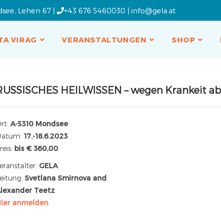
dsee, Lehen 67 |
+43 676 5460030
|
info@gela.at
TA VIRAG
VERANSTALTUNGEN
SHOP
RUSSISCHES HEILWISSEN – wegen Krankeit ab
rt:
A-5310 Mondsee
Datum:
17.-18.6.2023
reis:
bis € 360,00
eranstalter:
GELA
eitung:
Svetlana Smirnova and
lexander Teetz
ier anmelden