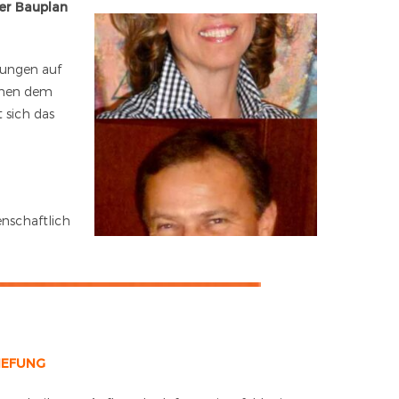
er Bauplan
rungen auf
schen dem
 sich das
enschaftlich
IEFUNG