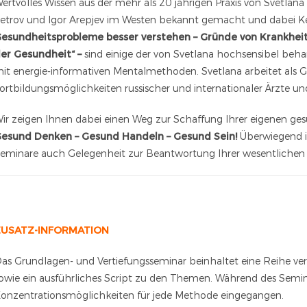
ertvolles Wissen aus der mehr als 20 jährigen Praxis von Svetla
etrov und Igor Arepjev im Westen bekannt gemacht und dabei Ke
esundheitsprobleme besser verstehen – Gründe von Krankheiten
er Gesundheit“ –
sind einige der von Svetlana hochsensibel b
it energie-informativen Mentalmethoden. Svetlana arbeitet als 
ortbildungsmöglichkeiten russischer und internationaler Ärzte und
ir zeigen Ihnen dabei einen Weg zur Schaffung Ihrer eigenen gesu
esund Denken – Gesund Handeln – Gesund Sein!
Überwiegend 
eminare auch Gelegenheit zur Beantwortung Ihrer wesentlichen 
ZUSATZ-INFORMATION
as Grundlagen- und Vertiefungsseminar beinhaltet eine Reihe 
owie ein ausführliches Script zu den Themen. Während des Semin
onzentrationsmöglichkeiten für jede Methode eingegangen.