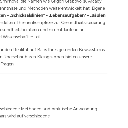
na Smirnova, die Namen wie Grigori Grabovoi®, Arcady
nntnisse und Methoden weiterentwickelt hat: Eigene
 – „Schicksalslinien“ – „Lebensaufgaben“ – „Säulen
ehandelten Themenkomplexe zur Gesundheitssteuerung
Gesundheitsberaterin und nimmt laufend an
 Wissenschaftler teil.
nden Realität auf Basis Ihres gesunden Bewusstseins:
in überschaubaren Kleingruppen bieten unsere
Fragen!
verschiedene Methoden und praktische Anwendung
ars wird auf verschiedene