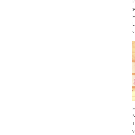
I
s
E
L
v
E
M
T
v