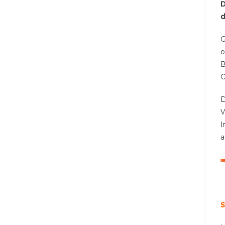
D
d
G
o
B
O
D
V
I
a
S