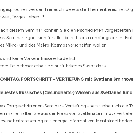
ngesprochen werden hier auch bereits die Themenbereiche „Org
owie „Ewiges Leben…“!
ach diesem Seminar können Sie die verschiedenen vorgestellten
as Seminar eignet sich für alle, die sich einen umfangreichen Ein
es Mikro- und des Makro-Kosmos verschaffen wollen.
s sind keine Vorkenntnisse erforderlich!
eder Teilnehmer erhält ein ausführliches Skript dazu.
ONNTAG: FORTSCHRITT – VERTIEFUNG mit Svetlana Smirnov
euestes Russisches (Gesundheits-) Wissen aus Svetlanas fundi
as Fortgeschrittenen-Seminar – Vertiefung – setzt inhaltlich di
eminar erhalten Sie aus der Praxis von Svetlana Smirnova vertie
esundheitssteuerung mit energie-informativen Mentalmethoden.