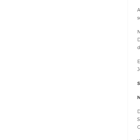
A
s
N
D
d
E
J
S
N
D
S
G