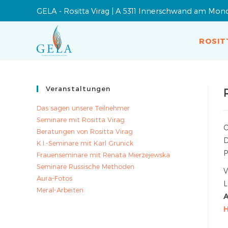
GELA - Rositta Virag | A 5311 Innerschwand am Mon
ROSIT
Veranstaltungen
Das sagen unsere Teilnehmer
Seminare mit Rositta Virag
O
Beratungen von Rositta Virag
K.I.-Seminare mit Karl Grunick
P
Frauenseminare mit Renata Mierzejewska
Seminare Russische Methoden
V
Aura-Fotos
L
Meral-Arbeiten
A
H