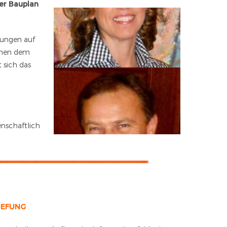
er Bauplan
rungen auf
schen dem
 sich das
enschaftlich
IEFUNG