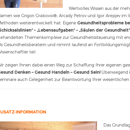
Wertvolles Wissen aus der mehr 
amen wie Grigori Grabovoi®, Arcady Petrov und Igor Arepjev i
ethoden weiterentwickelt hat: Eigene
Gesundheitsprobleme bes
Schicksalslinien“ – „Lebensaufgaben“ – „Säulen der Gesundheit“
ehandelten Themenkomplexe zur Gesundheitssteuerung mit ener
ls Gesundheitsberaterin und nimmt laufend an Fortbildungsmöglic
issenschaftler teil.
ir zeigen Ihnen dabei einen Weg zur Schaffung Ihrer eigenen gesu
esund Denken – Gesund Handeln – Gesund Sein!
Überwiegend 
eminare auch Gelegenheit zur Beantwortung Ihrer wesentlichen 
ZUSATZ-INFORMATION
Das Grundlag