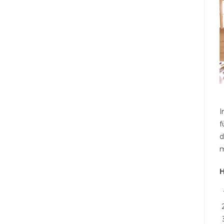
I
f
d
m
H