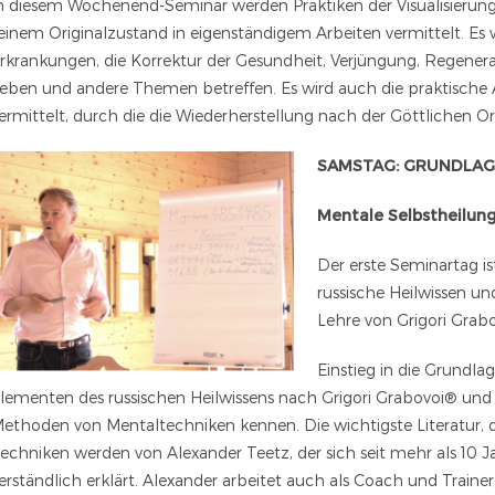
n diesem Wochenend-Seminar werden Praktiken der Visualisierung
einem Originalzustand in eigenständigem Arbeiten vermittelt. Es 
rkrankungen, die Korrektur der Gesundheit, Verjüngung, Regenera
eben und andere Themen betreffen. Es wird auch die praktisch
ermittelt, durch die die Wiederherstellung nach der Göttlichen Or
SAMSTAG: GRUNDLAGE
Mentale Selbstheilun
Der erste Seminartag is
russische Heilwissen un
Lehre von Grigori Grab
Einstieg in die Grundl
lementen des russischen Heilwissens nach Grigori Grabovoi® und 
ethoden von Mentaltechniken kennen. Die wichtigste Literatur, 
echniken werden von Alexander Teetz, der sich seit mehr als 10 Ja
erständlich erklärt. Alexander arbeitet auch als Coach und Trainer