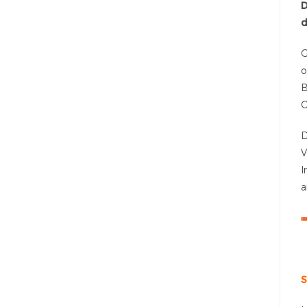
D
d
G
o
B
O
D
V
I
a
S