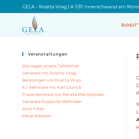
GELA - Rositta Virag | A 5311 Innerschwand am Mon
ROSIT
Veranstaltungen
Das sagen unsere Teilnehmer
Seminare mit Rositta Virag
O
Beratungen von Rositta Virag
K.I.-Seminare mit Karl Grunick
P
Frauenseminare mit Renata Mierzejewska
Seminare Russische Methoden
V
Aura-Fotos
L
Meral-Arbeiten
A
H