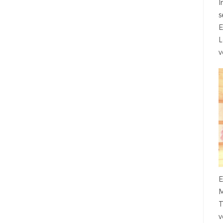
I
s
E
L
v
E
M
T
v