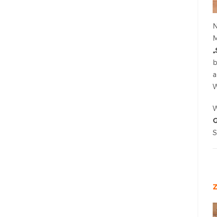
N
M
„
b
a
W
W
G
S