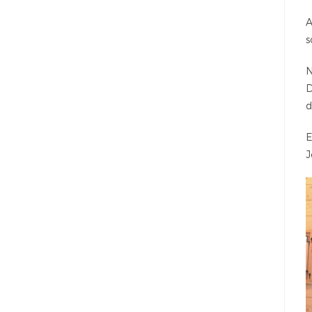
A
s
N
D
d
E
J