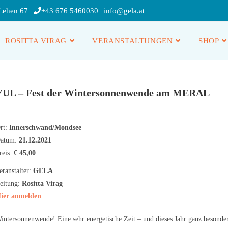
Lehen 67 |
+43 676 5460030
|
info@gela.at
ROSITTA VIRAG
VERANSTALTUNGEN
SHOP
YUL – Fest der Wintersonnenwende am MERAL
rt:
Innerschwand/Mondsee
atum:
21.12.2021
reis:
€ 45,00
eranstalter:
GELA
eitung:
Rositta Virag
ier anmelden
intersonnenwende! Eine sehr energetische Zeit – und dieses Jahr ganz besonder