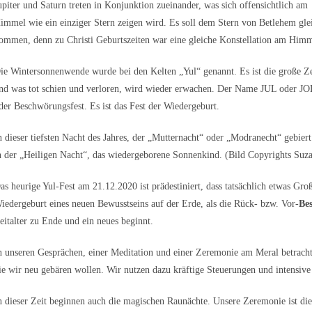
upiter und Saturn treten in Konjunktion zueinander, was sich offensichtlich am
immel wie ein einziger Stern zeigen wird. Es soll dem Stern von Betlehem gle
ommen, denn zu Christi Geburtszeiten war eine gleiche Konstellation am Himm
ie Wintersonnenwende wurde bei den Kelten „Yul“ genannt. Es ist die große Ze
nd was tot schien und verloren, wird wieder erwachen. Der Name JUL oder JOL
der Beschwörungsfest. Es ist das Fest der Wiedergeburt.
n dieser tiefsten Nacht des Jahres, der „Mutternacht“ oder „Modranecht“ gebiert d
n der „Heiligen Nacht“, das wiedergeborene Sonnenkind. (Bild Copyrights Suz
as heurige Yul-Fest am 21.12.2020 ist prädestiniert, dass tatsächlich etwas Gro
iedergeburt eines neuen Bewusstseins auf der Erde, als die Rück- bzw. Vor-
Be
eitalter zu Ende und ein neues beginnt.
n unseren Gesprächen, einer Meditation und einer Zeremonie am Meral betracht
ie wir neu gebären wollen. Wir nutzen dazu kräftige Steuerungen und intensive
n dieser Zeit beginnen auch die magischen Raunächte. Unsere Zeremonie ist die 