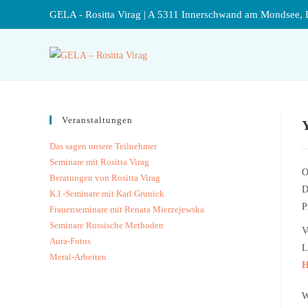
GELA - Rositta Virag | A 5311 Innerschwand am Mondsee, 
Veranstaltungen
Das sagen unsere Teilnehmer
Seminare mit Rositta Virag
O
Beratungen von Rositta Virag
D
K.I.-Seminare mit Karl Grunick
P
Frauenseminare mit Renata Mierzejewska
Seminare Russische Methoden
V
Aura-Fotos
L
Meral-Arbeiten
H
W