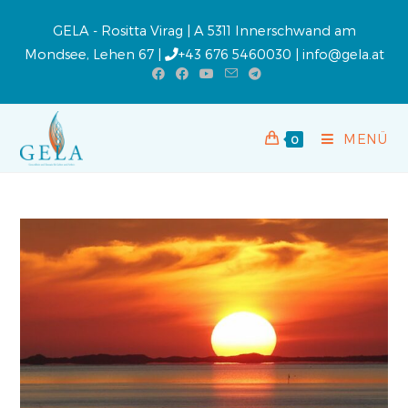
GELA - Rositta Virag | A 5311 Innerschwand am
Mondsee, Lehen 67 |
+43 676 5460030
|
info@gela.at
MENÜ
0