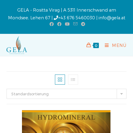
GELA - Rositta Virag | A 5311 Innerschwand am
Mondsee, Lehen 67 |
+43 676 5460030
|
info@gela.at
MENÜ
0
Standardsortierung