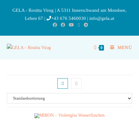
GELA - Rositta Virag | A 5311 Innerschwand am Mondsee,
Lehen 67 |
+43 676 5460030
|
info@gela.at
MENÜ
0