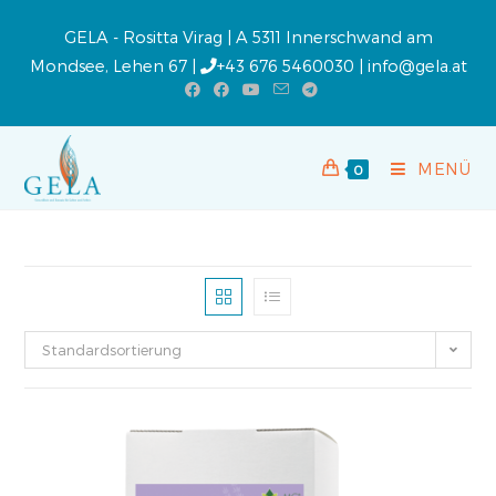
GELA - Rositta Virag | A 5311 Innerschwand am
Mondsee, Lehen 67 |
+43 676 5460030
|
info@gela.at
MENÜ
0
Standardsortierung