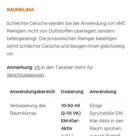
RAUMKLIMA
Schlechte Gerüche werden bei der Anwendung von eMC
Reinigern nicht von Duftstoffen überlagert, sondern
tiefengereinigt. Die probiotischen Reiniger beseitigen
somit schlechte Gerüche und beugen ihnen gleichzeitig
vor.
Anmerkung:
VK
in den Tabellen steht für
Verschlusskappen
.
Anwendungsbereich
Dosierung
Anwendung
Verbesserung des
10–50 ml
Einige
Raumklimas
(2–10 VK)
Sprühstöße EM-
EM-Klar-
Klar-Aktiv in den
Aktiv
Raum sprühen,
auf 1 L
je nach Bedarf