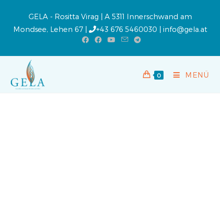
GELA - Rositta Virag | A 5311 Innerschwand am
Mondsee, Lehen 67 |
+43 676 5460030
|
info@gela.at
MENÜ
0