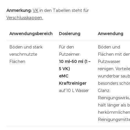
Anmerkung:
VK
in den Tabellen steht für
Verschlusskappen.
Anwendungsbereich
Dosierung
Anwendung
Böden und stark
Für den
Böden und
verschmutzte
Putzeimer:
Flächen mit d
Flächen
10 ml–50 ml (1 –
Putzwasser
5 VK)
reinigen. Vorteile
eMC
wunderbar saub
Kraftreiniger
besonders schö
auf 10 L Wasser
Glanz;
Reinigungswirk
hält länger als b
herkömmliche
Reinigungsmitte