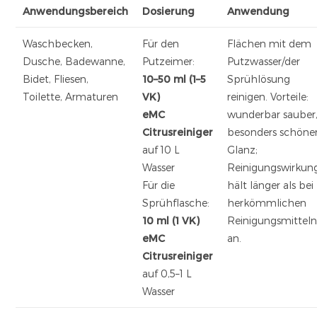
Anwendungsbereich
Dosierung
Anwendung
Waschbecken,
Für den
Flächen mit dem
Dusche, Badewanne,
Putzeimer:
Putzwasser/der
Bidet, Fliesen,
10–50 ml (1–5
Sprühlösung
Toilette, Armaturen
VK)
reinigen. Vorteile:
eMC
wunderbar sauber
Citrusreiniger
besonders schöne
auf 10 L
Glanz;
Wasser
Reinigungswirkun
Für die
hält länger als bei
Sprühflasche:
herkömmlichen
10 ml (1 VK)
Reinigungsmittel
eMC
an.
Citrusreiniger
auf 0,5–1 L
Wasser