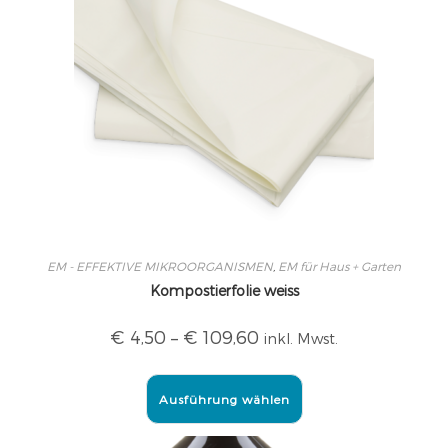
EM - EFFEKTIVE MIKROORGANISMEN
,
EM für Haus + Garten
Kompostierfolie weiss
€
4,50
–
€
109,60
inkl. Mwst.
Ausführung wählen