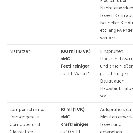
Flecken über
Nacht einwirke
lassen. Kann au
bei heller Kleid
etc. angewende
werden.
Matratzen
100 ml (10 VK)
Einsprühen,
eMC
trocknen lassen
Textilreiniger
und anschließe
auf 1 L Wasser*
gut absaugen.
Beugt auch
Hausstaubmilb
vor.
Lampenschirme,
10 ml (1 VK)
Aufsprühen, ca.
Fernsehgeräte,
eMC
Minuten einwir
Computer und
Kraftreiniger
lassen und
Glasplatten
auf 0,5–1 L
abwischen.