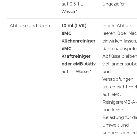
auf 0,5–1 L
Ungeziefer.
Wasser*
Abflüsse und Rohre
10 ml (1 VK)
In den Abfluss
eMC
leeren, über Na
Küchenreiniger,
einwirken lassen
eMC
dann nachspüle
Kraftreiniger
Abflüsse bleibe
oder eMB-Aktiv
viel länger saube
auf 1 L Wasser*
und
Verstopfungen
treten nicht me
auf. eMC
Reiniger/eMB-Ak
sind keine
Belastung für di
Umwelt und
können über je