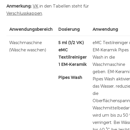
Anmerkung:
VK
in den Tabellen steht für
Verschlusskappen
.
Anwendungsbereich
Dosierung
Anwendung
Waschmaschine
5 ml (1/2 VK)
eMC Textilreiniger
(Wäsche waschen)
eMC
EM-Keramik Pipes
Textilreiniger
Wash in die
1 EM-Keramik
Waschmaschine
geben. EM-Kerami
Pipes Wash
Pipes Wash aktivier
das Wasser, reduzie
die
Oberflächenspann
Waschmittelbedar
wird um bis zu 50
verringert. Bei Wä
bis 40 °C bei leicht