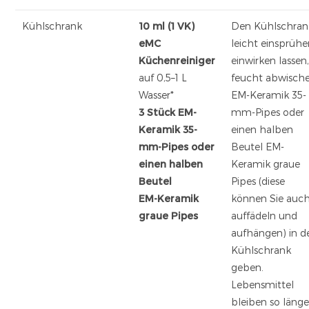
Kühlschrank
10 ml (1 VK)
Den Kühlschran
eMC
leicht einsprühe
Küchenreiniger
einwirken lassen
auf 0,5–1 L
feucht abwische
Wasser*
EM-Keramik 35-
3 Stück EM-
mm-Pipes oder
Keramik 35-
einen halben
mm-Pipes oder
Beutel EM-
einen halben
Keramik graue
Beutel
Pipes (diese
EM-Keramik
können Sie auc
graue Pipes
auffädeln und
aufhängen) in d
Kühlschrank
geben.
Lebensmittel
bleiben so länge