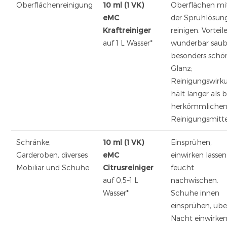
Oberflächenreinigung
10 ml (1 VK)
Oberflächen mi
eMC
der Sprühlösun
Kraftreiniger
reinigen. Vorteile
auf 1 L Wasser*
wunderbar saub
besonders schö
Glanz;
Reinigungswirk
hält länger als b
herkömmliche
Reinigungsmitte
Schränke,
10 ml (1 VK)
Einsprühen,
Garderoben, diverses
eMC
einwirken lassen
Mobiliar und Schuhe
Citrusreiniger
feucht
auf 0,5–1 L
nachwischen.
Wasser*
Schuhe innen
einsprühen, übe
Nacht einwirke