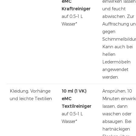
eMC
einwirken lassen
Kraftreiniger
und feucht
auf 0,5–1 L
abwischen. Zur
Wasser*
Auffrischung u
gegen
Schimmelbildu
Kann auch bei
hellen
Ledermöbeln
angewendet
werden.
Kleidung, Vorhänge
10 ml (1 VK)
Ansprühen, 10
und leichte Textilien
eMC
Minuten einwir
Textilreiniger
lassen, dann
auf 0,5–1 L
waschen oder
Wasser*
absaugen. Bei
hartnäckigen