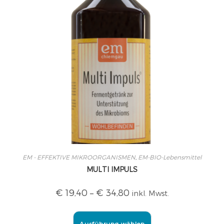
EM - EFFEKTIVE MIKROORGANISMEN
,
EM-BIO-Lebensmittel
MULTI IMPULS
€
19,40
–
€
34,80
inkl. Mwst.
Ausführung wählen