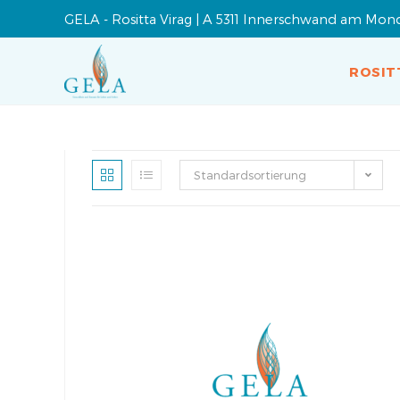
GELA - Rositta Virag | A 5311 Innerschwand am Mon
ROSIT
Standardsortierung