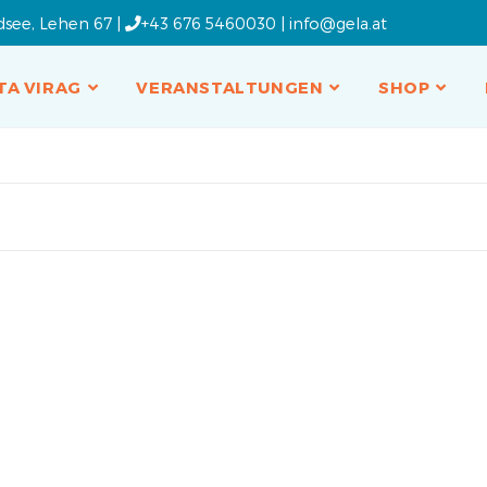
dsee, Lehen 67 |
+43 676 5460030
|
info@gela.at
TA VIRAG
VERANSTALTUNGEN
SHOP