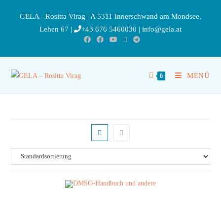
GELA - Rositta Virag | A 5311 Innerschwand am Mondsee,
Lehen 67 |
+43 676 5460030
|
info@gela.at
MENÜ
0