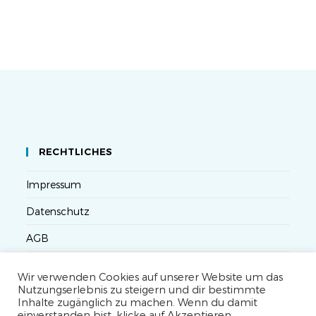
RECHTLICHES
Impressum
Datenschutz
AGB
Versandbedingungen
Wir verwenden Cookies auf unserer Website um das
Nutzungserlebnis zu steigern und dir bestimmte
Widerruf
Inhalte zugänglich zu machen. Wenn du damit
einverstanden bist, klicke auf Akzeptieren.