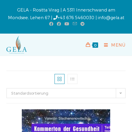
GELA - Rositta Virag | A 5311 Innerschwand am
Mondsee, Lehen 67 |
+43 676 5460030
|
info@gela.at
MENÜ
0
Standardsortierung