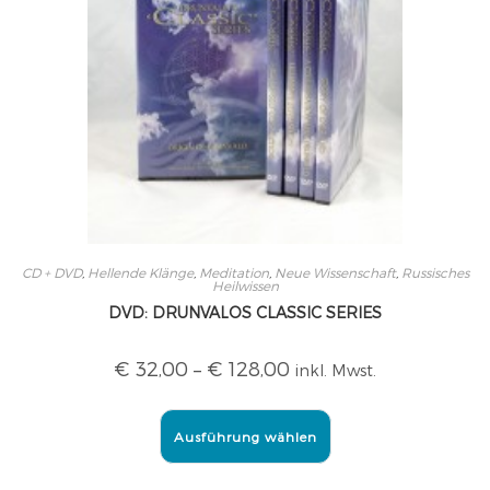
CD + DVD
,
Hellende Klänge
,
Meditation
,
Neue Wissenschaft
,
Russisches
Heilwissen
DVD: DRUNVALOS CLASSIC SERIES
€
32,00
–
€
128,00
inkl. Mwst.
Ausführung wählen