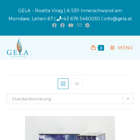
GELA - Rositta Virag | A 5311 Innerschwand am
Mondsee, Lehen 67 |
+43 676 5460030
|
info@gela.at
MENÜ
0
Standardsortierung