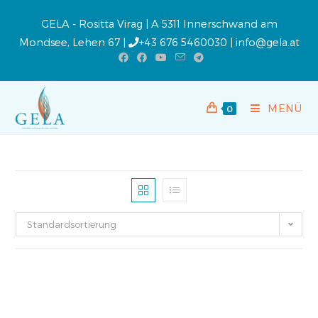
GELA - Rositta Virag | A 5311 Innerschwand am
Mondsee, Lehen 67 |
+43 676 5460030
|
info@gela.at
MENÜ
0
Standardsortierung