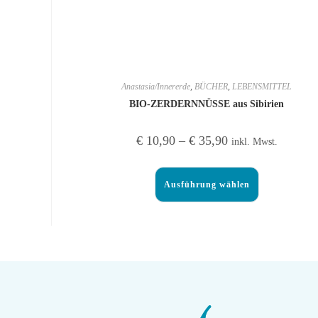
Anastasia/Innererde
,
BÜCHER
,
LEBENSMITTEL
BIO-ZERDERNNÜSSE aus Sibirien
€
10,90
–
€
35,90
inkl. Mwst.
Ausführung wählen