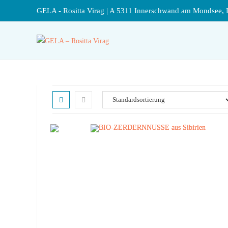
GELA - Rositta Virag | A 5311 Innerschwand am Mondsee, 