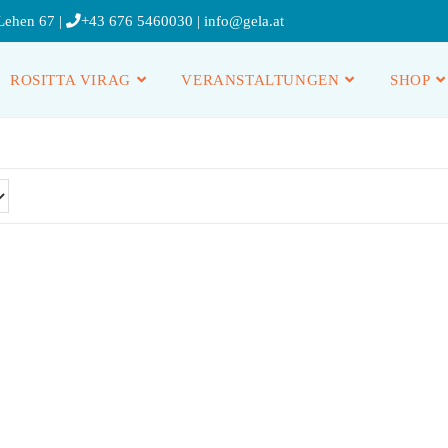
Lehen 67 |
+43 676 5460030
|
info@gela.at
ROSITTA VIRAG
VERANSTALTUNGEN
SHOP