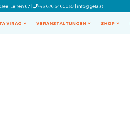
dsee, Lehen 67 |
+43 676 5460030
|
info@gela.at
TA VIRAG
VERANSTALTUNGEN
SHOP