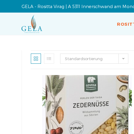
GELA - Rositta Virag | A 5311 Innerschwand am Mon
ROSIT
Standardsortierung