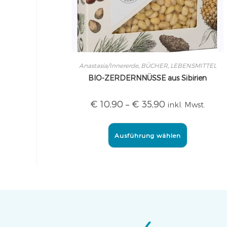
Anastasia/Innererde
,
BÜCHER
,
LEBENSMITTEL
BIO-ZERDERNNÜSSE aus Sibirien
€
10,90
–
€
35,90
inkl. Mwst.
Ausführung wählen