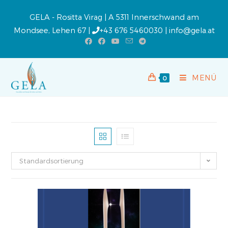
GELA - Rositta Virag | A 5311 Innerschwand am
Mondsee, Lehen 67 |
+43 676 5460030
|
info@gela.at
MENÜ
0
Standardsortierung