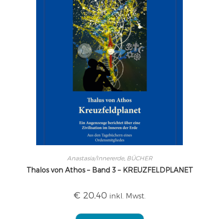
Anastasia/Innererde
,
BÜCHER
Thalos von Athos – Band 3 – KREUZFELDPLANET
€
20,40
inkl. Mwst.