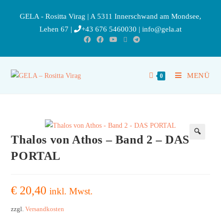
GELA - Rositta Virag | A 5311 Innerschwand am Mondsee,
Lehen 67 |
+43 676 5460030
|
info@gela.at
MENÜ
0
Thalos von Athos – Band 2 – DAS
🔍
PORTAL
€
20,40
inkl. Mwst.
zzgl.
Versandkosten