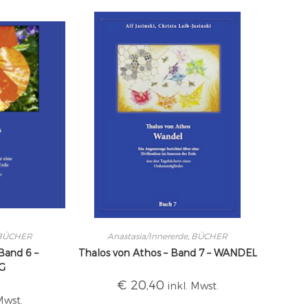
BÜCHER
Anastasia/Innererde
,
BÜCHER
Band 6 –
Thalos von Athos – Band 7 – WANDEL
G
€
20,40
inkl. Mwst.
Mwst.