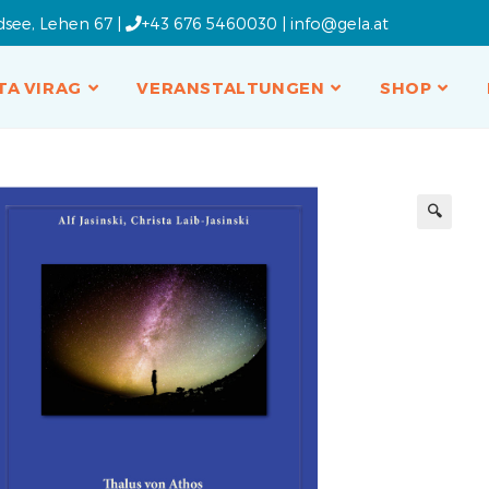
dsee, Lehen 67 |
+43 676 5460030
|
info@gela.at
TA VIRAG
VERANSTALTUNGEN
SHOP