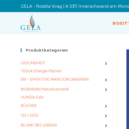
GELA - Rositta Virag | A 5311 Innerschwand am Mon
ROSIT
Produktkategorien
›
GESUNDHEIT
TESLA-Energie-Platten
›
EM – EFFEKTIVE MIKROORGANISMEN
›
BIOEMSAN Naturkosmetik
HUNZA-Salz
›
BÜCHER
›
CD + DVD
›
BLUME DES LEBENS