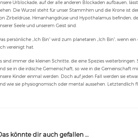
nsere Urblockade, auf der alle anderen Blockaden aufbauen, läss
ehen. Die Wurzel steht für unser Stammhirn und die Krone ist der
on Zirbeldrüse, Hirnanhangdrüse und Hypothalamus befinden, de
nserer Seele und unserem Geist sind.
as persönliche „Ich Bin“ wird zum planetaren „Ich Bin“, wenn ein 
ich vereinigt hat.
s sind immer die kleinen Schritte, die eine Spezies weiterbringen
nd sie in die irdische Gemeinschaft, so wie in die Gemeinschaft m
nsere Kinder einmal werden. Doch auf jeden Fall werden sie etwas
nd wie sie physiognomisch oder mental aussehen. Letztendlich fl
Das könnte dir auch gefallen …