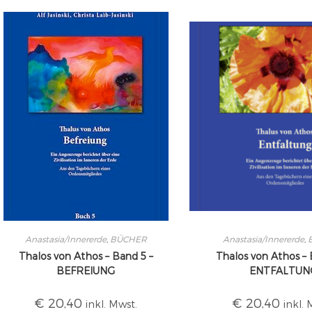
Anastasia/Innererde
,
BÜCHER
Anastasia/Innererde
,
Thalos von Athos – Band 5 –
Thalos von Athos – 
BEFREIUNG
ENTFALTUN
€
20,40
€
20,40
inkl. Mwst.
inkl. 