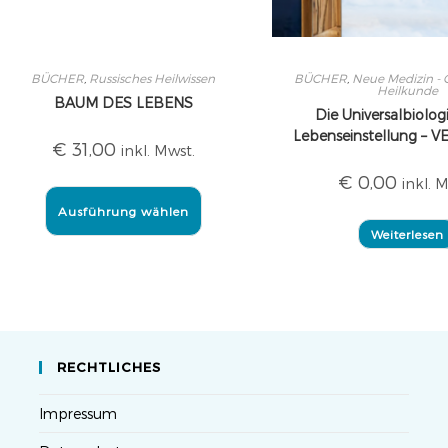
BÜCHER
,
Russisches Heilwissen
BÜCHER
,
Neue Medizin -
Heilkunde
BAUM DES LEBENS
Die Universalbiologi
Lebenseinstellung – 
€
31,00
inkl. Mwst.
€
0,00
inkl. 
Ausführung wählen
Weiterlesen
RECHTLICHES
Impressum