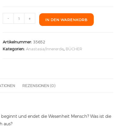
-
+
IN DEN WARENKORB
Artikelnummer:
35652
Kategorien:
Anastasia/Innererde
,
BÜCHER
ATIONEN
REZENSIONEN (0)
 beginnt und endet die Wesenheit Mensch? Was ist die
h aus?