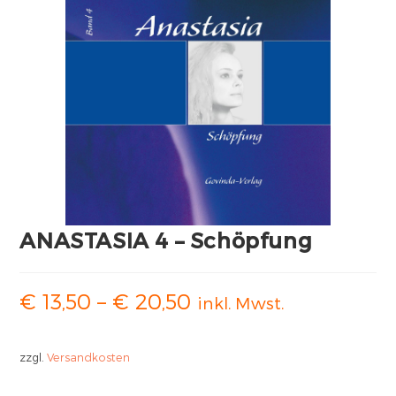
ANASTASIA 4 – Schöpfung
€
13,50
–
€
20,50
inkl. Mwst.
zzgl.
Versandkosten