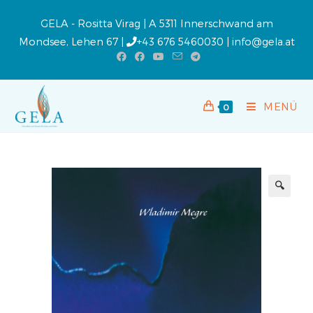
GELA - Rositta Virag | A 5311 Innerschwand am
Mondsee, Lehen 67 |
+43 676 5460030
|
info@gela.at
MENÜ
0