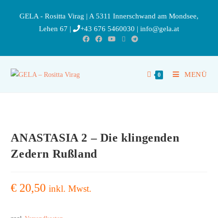
GELA - Rositta Virag | A 5311 Innerschwand am Mondsee,
Lehen 67 |
+43 676 5460030
|
info@gela.at
MENÜ
0
ANASTASIA 2 – Die klingenden
Zedern Rußland
€
20,50
inkl. Mwst.