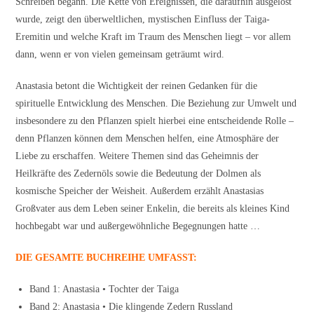
Schreiben begann. Die Kette von Ereignissen, die daraufhin ausgelöst
wurde, zeigt den überweltlichen, mystischen Einfluss der Taiga-
Eremitin und welche Kraft im Traum des Menschen liegt – vor allem
dann, wenn er von vielen gemeinsam geträumt wird.
Anastasia betont die Wichtigkeit der reinen Gedanken für die
spirituelle Entwicklung des Menschen. Die Beziehung zur Umwelt und
insbesondere zu den Pflanzen spielt hierbei eine entscheidende Rolle –
denn Pflanzen können dem Menschen helfen, eine Atmosphäre der
Liebe zu erschaffen. Weitere Themen sind das Geheimnis der
Heilkräfte des Zedernöls sowie die Bedeutung der Dolmen als
kosmische Speicher der Weisheit. Außerdem erzählt Anastasias
Großvater aus dem Leben seiner Enkelin, die bereits als kleines Kind
hochbegabt war und außergewöhnliche Begegnungen hatte …
DIE GESAMTE BUCHREIHE UMFASST:
Band 1: Anastasia • Tochter der Taiga
Band 2: Anastasia • Die klingende Zedern Russland