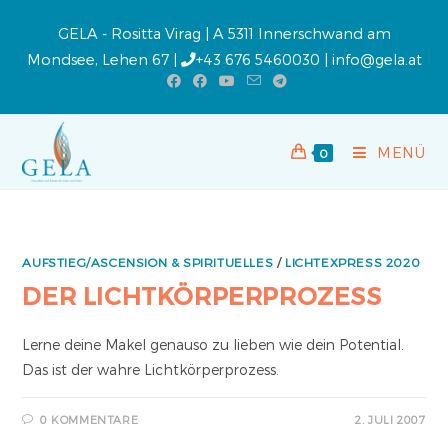
GELA - Rositta Virag | A 5311 Innerschwand am
Mondsee, Lehen 67 |
+43 676 5460030
|
info@gela.at
MENÜ
0
AUFSTIEG/ASCENSION & SPIRITUELLES
/
LICHTEXPRESS 2020
DER LICHTKÖRPERPROZESS
Lerne deine Makel genauso zu lieben wie dein Potential.
Das ist der wahre Lichtkörperprozess.
0 KOMMENTARE
2. JULI 2007