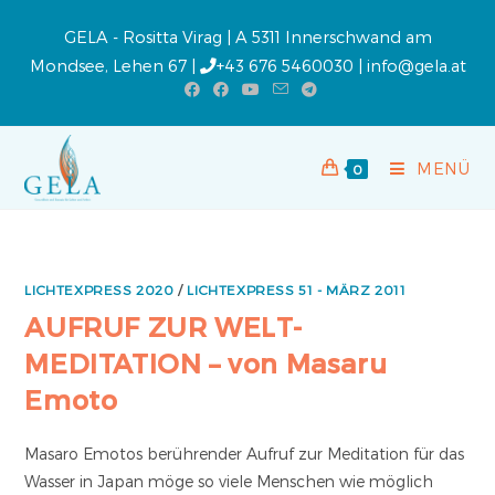
GELA - Rositta Virag | A 5311 Innerschwand am
Mondsee, Lehen 67 |
+43 676 5460030
|
info@gela.at
MENÜ
0
LICHTEXPRESS 2020
/
LICHTEXPRESS 51 - MÄRZ 2011
AUFRUF ZUR WELT-
MEDITATION – von Masaru
Emoto
Masaro Emotos berührender Aufruf zur Meditation für das
Wasser in Japan möge so viele Menschen wie möglich