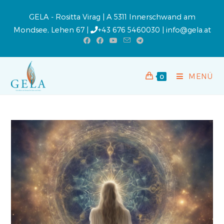
GELA - Rositta Virag | A 5311 Innerschwand am
Mondsee, Lehen 67 |
+43 676 5460030
|
info@gela.at
MENÜ
0