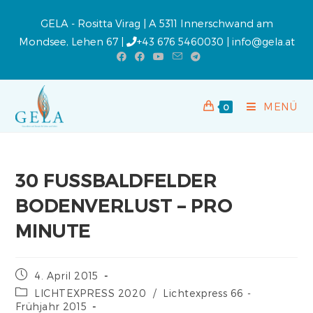
GELA - Rositta Virag | A 5311 Innerschwand am
Mondsee, Lehen 67 |
+43 676 5460030
|
info@gela.at
MENÜ
0
30 FUSSBALDFELDER
BODENVERLUST – PRO
MINUTE
4. April 2015
LICHTEXPRESS 2020
/
Lichtexpress 66 -
Frühjahr 2015