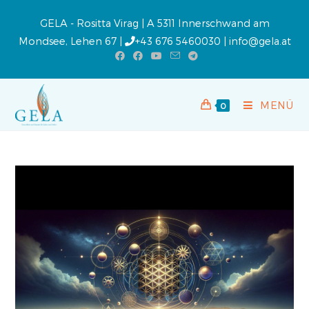
GELA - Rositta Virag | A 5311 Innerschwand am
Mondsee, Lehen 67 |
+43 676 5460030
|
info@gela.at
MENÜ
0