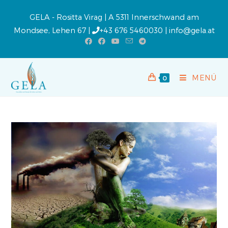
GELA - Rositta Virag | A 5311 Innerschwand am
Mondsee, Lehen 67 |
+43 676 5460030
|
info@gela.at
MENÜ
0