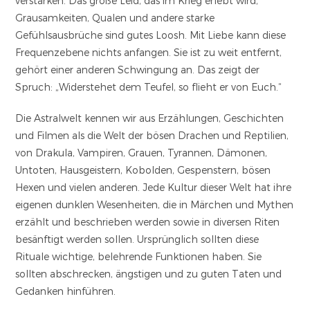
verstärken. Das große Leid, das im Krieg erlebt wird,
Grausamkeiten, Qualen und andere starke
Gefühlsausbrüche sind gutes Loosh. Mit Liebe kann diese
Frequenzebene nichts anfangen. Sie ist zu weit entfernt,
gehört einer anderen Schwingung an. Das zeigt der
Spruch:
„Widerstehet dem Teufel, so flieht er von Euch.“
Die Astralwelt kennen wir aus Erzählungen, Geschichten
und Filmen als die Welt der bösen Drachen und Reptilien,
von Drakula, Vampiren, Grauen, Tyrannen, Dämonen,
Untoten, Hausgeistern, Kobolden, Gespenstern, bösen
Hexen und vielen anderen. Jede Kultur dieser Welt hat ihre
eigenen dunklen Wesenheiten, die in Märchen und Mythen
erzählt und beschrieben werden sowie in diversen Riten
besänftigt werden sollen. Ursprünglich sollten diese
Rituale wichtige, belehrende Funktionen haben. Sie
sollten abschrecken, ängstigen und zu guten Taten und
Gedanken hinführen.