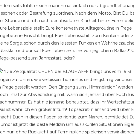
ndererseits fühlt er sich manchmal einfach nur abgrundtief un
eschenk oder Bestrafung zuordnen. Nach dem Motto: Bist Du be
er Stunde und ruft nach der absoluten Klarheit hinter Euren belie
ure Lebensziele, stellt Eure konservativste Alltagsroutine in Frag
ngebetene Einsicht bringt Euer Lebensschiff zum Kentern oder ze
eine Sorge, schon durch den leisesten Funken an Wahrheitssuche 
Glasklar und pur soll Euer Leben sein, frei von jeglichem Ballast!“
ega-passend zum Jahresstart, oder?!
Die Zeitqualität CHUEN der BLAUE AFFE bringt uns vom 19.-31.1
ugen zu führen, wie verbissen, humorlos und engstirnig wir unser 
n Frage gestellt werden. Den Eingang zum „Himmelreich“ werden w
och `mal zur Abwechslung mit, wann sich jemand über Euch lustig 
achnummer. Es hat nie jemand behauptet, dass Ihr Wertschätzun
as ist wahrlich ein großer Irrtum! Topsecret: niemand wird über E
acht Euch in diesen Tagen so richtig zum Narren, bemitleidet E
umor ist jetzt die beste Medizin um aus skurilen Situationen Eige
ich nun ohne Rücksicht auf Terminpläne spielerisch verwirkliche