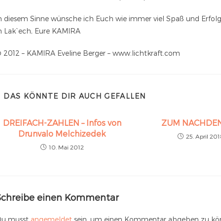
n diesem Sinne wünsche ich Euch wie immer viel Spaß und Erfolg
n Lak`ech, Eure KAMIRA
 2012 – KAMIRA Eveline Berger – www.lichtkraft.com
DAS KÖNNTE DIR AUCH GEFALLEN
DREIFACH-ZAHLEN – Infos von
ZUM NACHDE
Drunvalo Melchizedek
25. April 20
10. Mai 2012
Schreibe einen Kommentar
u musst
angemeldet
sein, um einen Kommentar abgeben zu kö