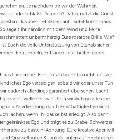
angenehm an. Je nachdem ob wir der Wahrheit
wusst oder schläfst Du noch? Daher nutzt die Gunst
btesten Illusionen, reflektiert auf Teufel-komm-raus
e. So segelt Ihr nämlich mit dem Wind und keine
rschmettert unbarmherzig Eure rosarote Brille. Wie?
ist Euch die volle Unterstützung von Etznab sicher:
 Ordnen, Entrümpeln, Entsäuern, etc. helfen dabei.
. das Lachen bei. Er ist total darum bemüht, uns vor
kindliches Ego verteidigen, sobald wir oder unser Tun
ir dadurch allerdings garantiert übersehen. Lacht
macht. Vielleicht wart Ihr ja wirklich gerade eine
g und Anerkennung durch Ernsthaftigkeit erreicht.
uch lachen, wenn Ihr das selbst erledigt. Also dann,
uer gekränktes Ego und trägt es zu Grabe. Schwarzer
ntherapie zu basteln. Achtung! Eure kreative Ader will
n und Quasseltanten & –onkels laufen auf Hochtouren.