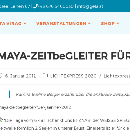
dsee, Lehen 67 |
+43 676 5460030
|
info@gela.at
TA VIRAG
VERANSTALTUNGEN
SHOP
MAYA-ZEITbeGLEITER FÜ
6. Januar 2012
LICHTEXPRESS 2020
/
Lichtexpress
Kamira Eveline Berger erzählt über die anktuelle Zeitquali
aya-zeitbegleiter-fuer-jaenner-2012
Die Tage vom 6.-18.1. schenkt uns ETZNAB, der WEISSE SPIEGE
eitwelle förmlich 2 Seelen in unserer Brust. Einerseits ist er für 