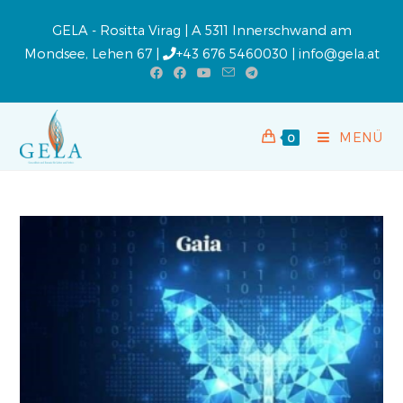
GELA - Rositta Virag | A 5311 Innerschwand am
Mondsee, Lehen 67 |
+43 676 5460030
|
info@gela.at
MENÜ
0