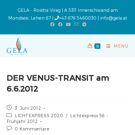
GELA - Rositta Virag | A 5311 Innerschwand am
Mondsee, Lehen 67 |
+43 676 5460030
|
info@gela.at
MENÜ
0
DER VENUS-TRANSIT am
6.6.2012
3. Juni 2012
LICHTEXPRESS 2020
/
Lichtexpress 56 -
Frühjahr 2012
0 Kommentare