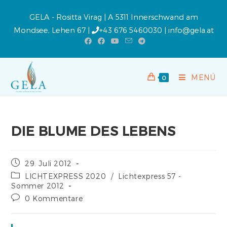
GELA - Rositta Virag | A 5311 Innerschwand am
Mondsee, Lehen 67 |
+43 676 5460030
|
info@gela.at
MENÜ
0
DIE BLUME DES LEBENS
29. Juli 2012
LICHTEXPRESS 2020
/
Lichtexpress 57 -
Sommer 2012
0 Kommentare