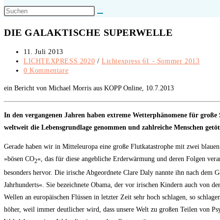
Suche
umschalten
DIE GALAKTISCHE SUPERWELLE
Beitrag
11. Juli 2013
veröffentlicht:
Beitrags-
LICHTEXPRESS 2020
/
Lichtexpress 61 - Sommer 2013
Kategorie:
Beitrags-
0 Kommentare
Kommentare:
ein Bericht von Michael Morris aus KOPP Online, 10.7.2013
In den vergangenen Jahren haben extreme Wetterphänomene für große S
weltweit die Lebensgrundlage genommen und zahlreiche Menschen getöt
Gerade haben wir in Mitteleuropa eine große Flutkatastrophe mit zwei blaue
»bösen CO
«, das für diese angebliche Erderwärmung und deren Folgen vera
2
besonders hervor. Die irische Abgeordnete Clare Daly nannte ihn nach dem G
Jahrhunderts«. Sie bezeichnete Obama, der vor irischen Kindern auch von der
Wellen an europäischen Flüssen in letzter Zeit sehr hoch schlagen, so schl
höher, weil immer deutlicher wird, dass unsere Welt zu großen Teilen von Psy