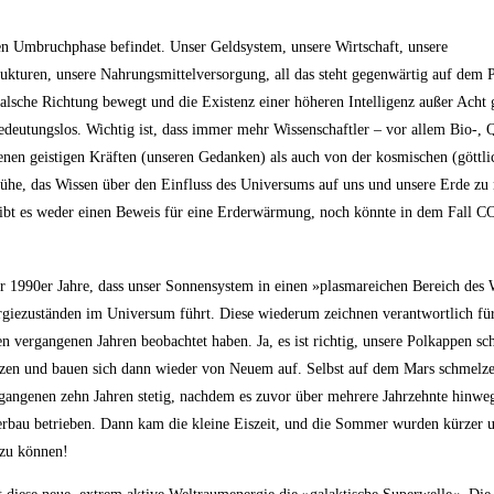
igen Umbruchphase befindet. Unser Geldsystem, unsere Wirtschaft, unsere
ukturen, unsere Nahrungsmittelversorgung, all das steht gegenwärtig auf dem P
alsche Richtung bewegt und die Existenz einer höheren Intelligenz außer Acht 
edeutungslos. Wichtig ist, dass immer mehr Wissenschaftler – vor allem Bio-, 
enen geistigen Kräften (unseren Gedanken) als auch von der kosmischen (göttli
Mühe, das Wissen über den Einfluss des Universums auf uns und unsere Erde zu
gibt es weder einen Beweis für eine Erderwärmung, noch könnte in dem Fall C
er 1990er Jahre, dass unser Sonnensystem in einen »plasmareichen Bereich des
ergiezuständen im Universum führt. Diese wiederum zeichnen verantwortlich für
 vergangenen Jahren beobachtet haben. Ja, es ist richtig, unsere Polkappen sc
lzen und bauen sich dann wieder von Neuem auf. Selbst auf dem Mars schmelz
gangenen zehn Jahren stetig, nachdem es zuvor über mehrere Jahrzehnte hinwe
erbau betrieben. Dann kam die kleine Eiszeit, und die Sommer wurden kürzer u
 zu können!