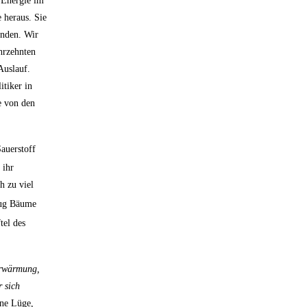
 Energie im
 heraus. Sie
inden. Wir
hrzehnten
Auslauf.
itiker in
e von den
Sauerstoff
 ihr
h zu viel
enug Bäume
tel des
Erwärmung,
 sich
ine Lüge,