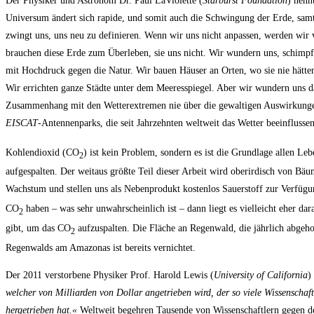
Der Physiker und Astronom Dr. Paul LaViolette (
Starburst Foundation
) nenn
Universum ändert sich rapide, und somit auch die Schwingung der Erde, samt 
zwingt uns, uns neu zu definieren. Wenn wir uns nicht anpassen, werden wir 
brauchen diese Erde zum Überleben, sie uns nicht. Wir wundern uns, schimp
mit Hochdruck gegen die Natur. Wir bauen Häuser an Orten, wo sie nie hätte
Wir errichten ganze Städte unter dem Meeresspiegel. Aber wir wundern uns da
Zusammenhang mit den Wetterextremen nie über die gewaltigen Auswirkunge
EISCAT
-Antennenparks, die seit Jahrzehnten weltweit das Wetter beeinflus
Kohlendioxid (CO
) ist kein Problem, sondern es ist die Grundlage allen Le
2
aufgespalten. Der weitaus größte Teil dieser Arbeit wird oberirdisch von Bäu
Wachstum und stellen uns als Nebenprodukt kostenlos Sauerstoff zur Verfü
CO
haben – was sehr unwahrscheinlich ist – dann liegt es vielleicht eher da
2
gibt, um das CO
aufzuspalten. Die Fläche an Regenwald, die jährlich abgehol
2
Regenwalds am Amazonas ist bereits vernichtet.
Der 2011 verstorbene Physiker Prof. Harold Lewis (
University of California
)
welcher von Milliarden von Dollar angetrieben wird, der so viele Wissenschaf
hergetrieben hat.«
Weltweit begehren Tausende von Wissenschaftlern gegen d