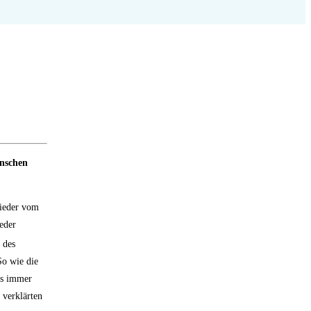
enschen
wieder vom
eder
 des
So wie die
us immer
 verklärten