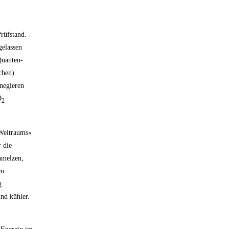
rüfstand.
gelassen
Quanten-
chen)
 negieren
O
2
 Weltraums«
 die
hmelzen,
en
g
nd kühler.