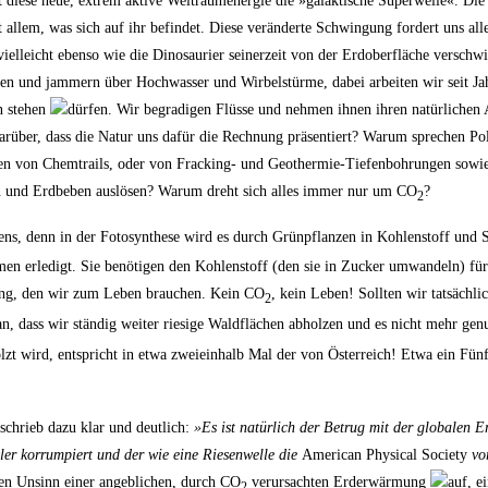
t diese neue, extrem aktive Weltraumenergie die »galaktische Superwelle«. Die
allem, was sich auf ihr befindet. Diese veränderte Schwingung fordert uns alle
vielleicht ebenso wie die Dinosaurier seinerzeit von der Erdoberfläche verschw
fen und jammern über Hochwasser und Wirbelstürme, dabei arbeiten wir seit Ja
n stehen
dürfen. Wir begradigen Flüsse und nehmen ihnen ihren natürlichen 
rüber, dass die Natur uns dafür die Rechnung präsentiert? Warum sprechen Pol
n von Chemtrails, oder von Fracking- und Geothermie-Tiefenbohrungen sowi
sen und Erdbeben auslösen? Warum dreht sich alles immer nur um CO
?
2
bens, denn in der Fotosynthese wird es durch Grünpflanzen in Kohlenstoff und 
men erledigt. Sie benötigen den Kohlenstoff (den sie in Zucker umwandeln) für
gung, den wir zum Leben brauchen. Kein CO
, kein Leben! Sollten wir tatsächlic
2
ran, dass wir ständig weiter riesige Waldflächen abholzen und es nicht mehr g
zt wird, entspricht in etwa zweieinhalb Mal der von Österreich! Etwa ein Fünf
 schrieb dazu klar und deutlich:
»Es ist natürlich der Betrug mit der globalen 
tler korrumpiert und der wie eine Riesenwelle die
American Physical Society
vor
en Unsinn einer angeblichen, durch CO
verursachten Erderwärmung
auf, e
2