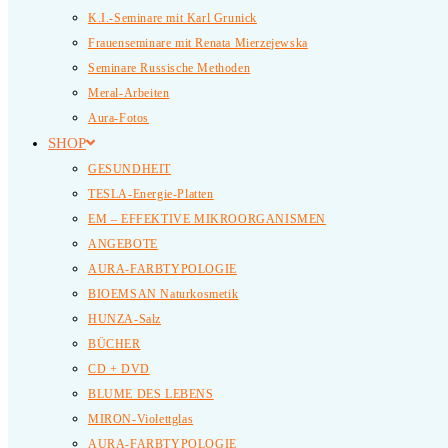
K.I.-Seminare mit Karl Grunick
Frauenseminare mit Renata Mierzejewska
Seminare Russische Methoden
Meral-Arbeiten
Aura-Fotos
SHOP
GESUNDHEIT
TESLA-Energie-Platten
EM – EFFEKTIVE MIKROORGANISMEN
ANGEBOTE
AURA-FARBTYPOLOGIE
BIOEMSAN Naturkosmetik
HUNZA-Salz
BÜCHER
CD + DVD
BLUME DES LEBENS
MIRON-Violettglas
AURA-FARBTYPOLOGIE