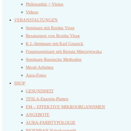
Philosophie + Vision
Videos
VERANSTALTUNGEN
Seminare mit Rositta Virag
Beratungen von Rositta Virag
K.I.-Seminare mit Karl Grunick
Frauenseminare mit Renata Mierzejewska
Seminare Russische Methoden
Meral-Arbeiten
Aura-Fotos
SHOP
GESUNDHEIT
TESLA-Energie-Platten
EM – EFFEKTIVE MIKROORGANISMEN
ANGEBOTE
AURA-FARBTYPOLOGIE
BIOEMSAN Naturkosmetik