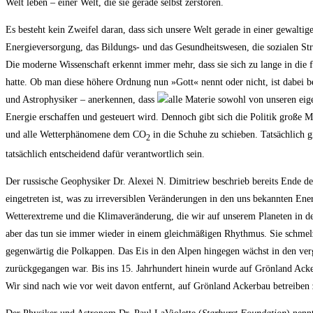
Welt leben – einer Welt, die sie gerade selbst zerstören.
Es besteht kein Zweifel daran, dass sich unsere Welt gerade in einer gewalt
Energieversorgung, das Bildungs- und das Gesundheitswesen, die sozialen Str
Die moderne Wissenschaft erkennt immer mehr, dass sie sich zu lange in die f
hatte. Ob man diese höhere Ordnung nun »Gott« nennt oder nicht, ist dabei b
und Astrophysiker – anerkennen, dass
alle Materie sowohl von unseren eig
Energie erschaffen und gesteuert wird. Dennoch gibt sich die Politik große 
und alle Wetterphänomene dem CO
in die Schuhe zu schieben. Tatsächlich 
2
tatsächlich entscheidend dafür verantwortlich sein.
Der russische Geophysiker Dr. Alexei N. Dimitriew beschrieb bereits Ende d
eingetreten ist, was zu irreversiblen Veränderungen in den uns bekannten En
Wetterextreme und die Klimaveränderung, die wir auf unserem Planeten in den
aber das tun sie immer wieder in einem gleichmäßigen Rhythmus. Sie schme
gegenwärtig die Polkappen. Das Eis in den Alpen hingegen wächst in den ver
zurückgegangen war. Bis ins 15. Jahrhundert hinein wurde auf Grönland Ack
Wir sind nach wie vor weit davon entfernt, auf Grönland Ackerbau betreiben