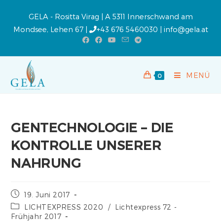
GELA - Rositta Virag | A 5311 Innerschwand am
Mondsee, Lehen 67 |
+43 676 5460030
|
info@gela.at
MENÜ
0
GENTECHNOLOGIE – DIE
KONTROLLE UNSERER
NAHRUNG
19. Juni 2017
LICHTEXPRESS 2020
/
Lichtexpress 72 -
Frühjahr 2017