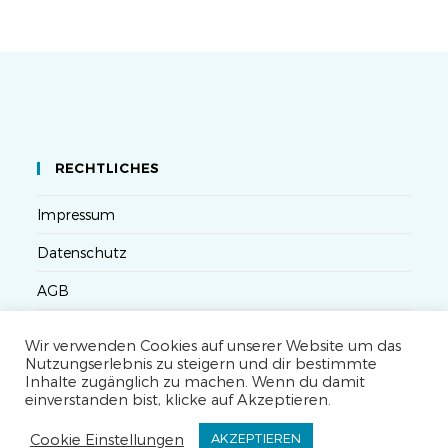
RECHTLICHES
Impressum
Datenschutz
AGB
Versandbedingungen
Wir verwenden Cookies auf unserer Website um das
Nutzungserlebnis zu steigern und dir bestimmte
Widerruf
Inhalte zugänglich zu machen. Wenn du damit
einverstanden bist, klicke auf Akzeptieren.
Seminarteilnahme- und Storno-Bedingungen
Cookie Einstellungen
AKZEPTIEREN