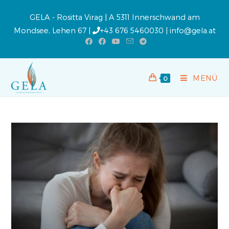
GELA - Rositta Virag | A 5311 Innerschwand am
Mondsee, Lehen 67 |
+43 676 5460030
|
info@gela.at
MENÜ
0