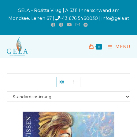
GELA - Rositta Virag | A 5311 Innerschwand am
Mondsee, Lehen 67 |
+43 676 5460030
|
info@gela.at
MENÜ
0