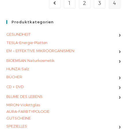
1
2
3
4
Produktkategorien
›
GESUNDHEIT
TESLA-Energie-Platten
›
EM – EFFEKTIVE MIKROORGANISMEN
›
BIOEMSAN Naturkosmetik
HUNZA-Salz
›
BÜCHER
›
CD + DVD
›
BLUME DES LEBENS
MIRON-Violettglas
AURA-FARBTYPOLOGIE
GUTSCHEINE
›
SPEZIELLES