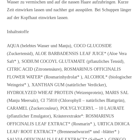
Wasser zu vermischen und auf die nassen Haare aufzubringen. Kurze
Zeit einwirken lassen und nachher gut ausspülen. Bei Schuppen länger
auf der Kopfhaut einwirken lassen.
Inhaltsstoffe
AQUA (belebtes Wasser und Manju), COCO GLUCOSIDE
(Zuckertensid), ALOE BARBADENSIS LEAF JUICE* (Aloe Vera
Saft* ), SODIUM COCOYL GLUTAMATE (pflanzliches Tensid),
CITRIC ACID (Zitronensäure), ROSMARINUS OFFICINALIS
FLOWER WATER* (Rosmarinhydrolat* ), ALCOHOL* (biologischer
Weingeist* ), XANTHAN GUM (natürlicher Verdicker),
HYDROLYZED WHEAT PROTEIN (Weizenprotein), MARIS SAL
(Manju Meersalz), CI 75810 (Chlorophyll – natürliches Blattgrün),
CARAMEL (Zuckercouleur), POLYGLYCERYL – 10 LAURATE
(pflanzlicher Emulgator), Kräuterextrakte*: ROSMARINUS
OFFICINALIS LEAF EXTRACT* (Rosmarin* ), URTICA DIOICA
LEAF/ ROOT EXTRACT* (Brennesselwurzel* und –blätter* )
SALVIA OFFICINALIS LEAF EXTRACT* (Salbei* ), GINKGO