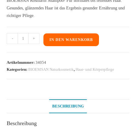
BIOEMSAN Rosmarin Shampoo- Für normales bis fettendes Haar.
Gesundes, glänzendes Haar ist das Ergebnis gesunder Ernährung und
richtiger Pflege.
-
+
IN DEN WARENKORB
Artikelnummer:
34054
Kategorien:
BIOEMSAN Naturkosmetik
,
Haar- und Körperpflege
BESCHREIBUNG
Beschreibung