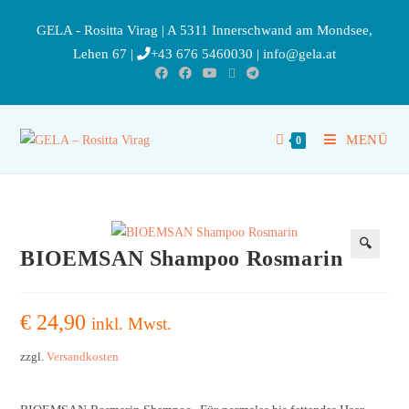
GELA - Rositta Virag | A 5311 Innerschwand am Mondsee,
Lehen 67 |
+43 676 5460030
|
info@gela.at
MENÜ
0
BIOEMSAN Shampoo Rosmarin
🔍
€
24,90
inkl. Mwst.
zzgl.
Versandkosten