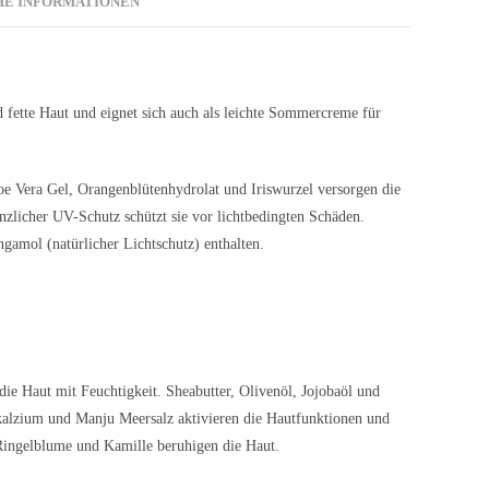
HE INFORMATIONEN
d fette Haut und eignet sich auch als leichte Sommercreme für
loe Vera Gel, Orangenblütenhydrolat und Iriswurzel versorgen die
nzlicher UV-Schutz schützt sie vor lichtbedingten Schäden.
gamol (natürlicher Lichtschutz) enthalten.
ie Haut mit Feuchtigkeit. Sheabutter, Olivenöl, Jojobaöl und
nkalzium und Manju Meersalz aktivieren die Hautfunktionen und
Ringelblume und Kamille beruhigen die Haut.