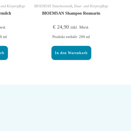
 und Körperpflege
BIOEMSAN Naturkosmetik
,
Haar- und Körperpflege
milch
BIOEMSAN Shampoo Rosmarin
€
24,90
wst.
inkl. Mwst.
50
ml
Produkt enthält: 200
ml
orb
In den Warenkorb