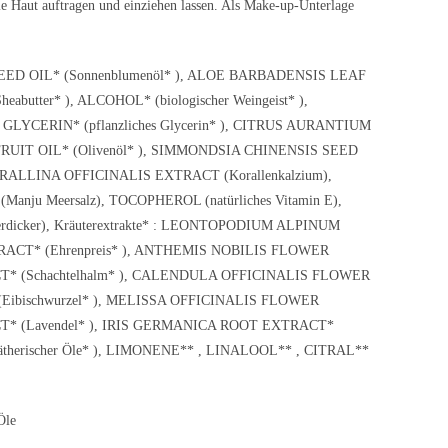
 Haut auftragen und einziehen lassen. Als Make-up-Unterlage
S SEED OIL* (Sonnenblumenöl* ), ALOE BARBADENSIS LEAF
utter* ), ALCOHOL* (biologischer Weingeist* ),
 GLYCERIN* (pflanzliches Glycerin* ), CITRUS AURANTIUM
RUIT OIL* (Olivenöl* ), SIMMONDSIA CHINENSIS SEED
CORALLINA OFFICINALIS EXTRACT (Korallenkalzium),
anju Meersalz), TOCOPHEROL (natürliches Vitamin E),
dicker), Kräuterextrakte* : LEONTOPODIUM ALPINUM
ACT* (Ehrenpreis* ), ANTHEMIS NOBILIS FLOWER
T* (Schachtelhalm* ), CALENDULA OFFICINALIS FLOWER
Eibischwurzel* ), MELISSA OFFICINALIS FLOWER
* (Lavendel* ), IRIS GERMANICA ROOT EXTRACT*
 ätherischer Öle* ), LIMONENE** , LINALOOL** , CITRAL**
Öle