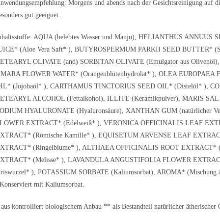
nwendungsempfehlung: Morgens und abends nach der Gesichtsreinigung auf die
esonders gut geeignet.
nhaltsstoffe: AQUA (belebtes Wasser und Manju), HELIANTHUS ANNUU
UICE* (Aloe Vera Saft* ), BUTYROSPERMUM PARKII SEED BUTTER* (Sheab
ETEARYL OLIVATE (and) SORBITAN OLIVATE (Emulgator aus Olivenöl),
MARA FLOWER WATER* (Orangenblütenhydrolat* ), OLEA EUROPAEA F
IL* (Jojobaöl* ), CARTHAMUS TINCTORIUS SEED OIL* (Distelöl* ), 
ETEARYL ALCOHOL (Fettalkohol), ILLITE (Keramikpulver), MARIS SAL (M
ODIUM HYALURONATE (Hyaluronsäure), XANTHAN GUM (natürlicher Ver
LOWER EXTRACT* (Edelweiß* ), VERONICA OFFICINALIS LEAF EXTR
XTRACT* (Römische Kamille* ), EQUISETUM ARVENSE LEAF EXTRAC
XTRACT* (Ringelblume* ), ALTHAEA OFFICINALIS ROOT EXTRACT* (
XTRACT* (Melisse* ), LAVANDULA ANGUSTIFOLIA FLOWER EXTRACT
Iriswurzel* ), POTASSIUM SORBATE (Kaliumsorbat), AROMA* (Mischung
 Konserviert mit Kaliumsorbat.
 aus kontrolliert biologischem Anbau ** als Bestandteil natürlicher ätherischer 