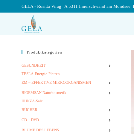
GELA - Rositta Virag | A 5311 Innerschwand am Mondsee, 
Produktkategorien
›
GESUNDHEIT
TESLA-Energie-Platten
›
EM – EFFEKTIVE MIKROORGANISMEN
›
BIOEMSAN Naturkosmetik
HUNZA-Salz
›
BÜCHER
›
CD + DVD
›
BLUME DES LEBENS