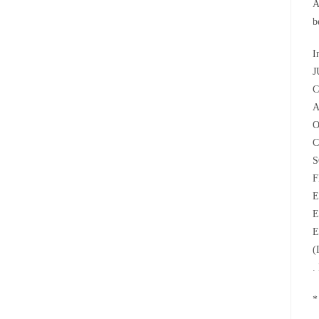
A
b
I
J
C
A
O
C
S
F
E
E
E
(
.
*