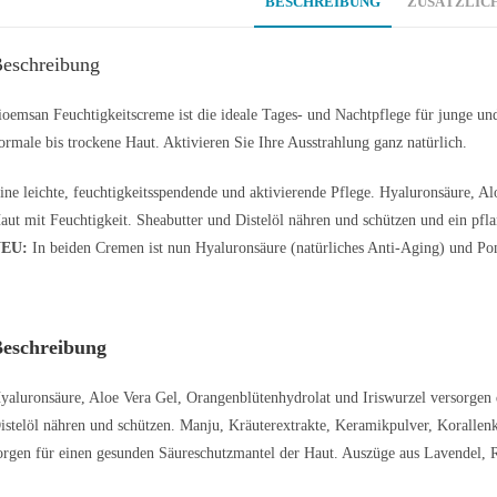
BESCHREIBUNG
ZUSÄTZLIC
eschreibung
ioemsan Feuchtigkeitscreme ist die ideale Tages- und Nachtpflege für junge un
ormale bis trockene Haut. Aktivieren Sie Ihre Ausstrahlung ganz natürlich.
ine leichte, feuchtigkeitsspendende und aktivierende Pflege. Hyaluronsäure, A
aut mit Feuchtigkeit. Sheabutter und Distelöl nähren und schützen und ein pfla
EU:
In beiden Cremen ist nun Hyaluronsäure (natürliches Anti-Aging) und Pon
eschreibung
yaluronsäure, Aloe Vera Gel, Orangenblütenhydrolat und Iriswurzel versorgen d
istelöl nähren und schützen. Manju, Kräuterextrakte, Keramikpulver, Koralle
orgen für einen gesunden Säureschutzmantel der Haut. Auszüge aus Lavendel, 