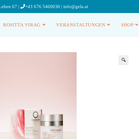
Lehen 67 |
+43 676 5460030
|
info@gela.at
ROSITTA VIRAG
VERANSTALTUNGEN
SHOP
🔍