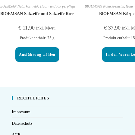
BIOEMSAN Naturkosmetik
,
Haar- und Körperpflege
BIOEMSAN Naturkosmetik
,
Haar-
BIOEMSAN Salzseife und Salzseife Rose
BIOEMSAN Körper
€
11,90
€
37,90
inkl. Mwst.
inkl. M
Produkt enthält: 75
g
Produkt enthält: 1
Ausführung wählen
In den Warenk
RECHTLICHES
Impressum
Datenschutz
AGB