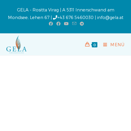
GELA - Rositta Virag | A 5311 Innerschwand am
Mondsee, Lehen 67 |
+43 676 5460030
|
info@gela.at
MENÜ
0