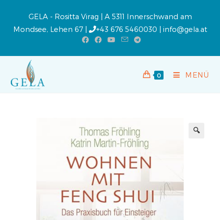
GELA - Rositta Virag | A 5311 Innerschwand am
Mondsee, Lehen 67 |
+43 676 5460030
|
info@gela.at
MENÜ
0
🔍