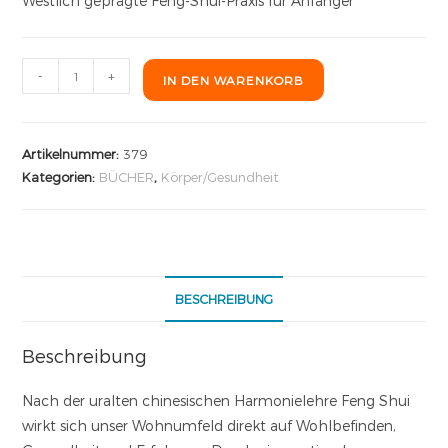
Westlich geprägte Feng-Shui-Praxis für Anfänger
-
+
IN DEN WARENKORB
Artikelnummer:
379
Kategorien:
BÜCHER
,
Körper/Gesundheit
BESCHREIBUNG
Beschreibung
Nach der uralten chinesischen Harmonielehre Feng Shui
wirkt sich unser Wohnumfeld direkt auf Wohlbefinden,