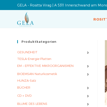
GELA - Rositta Virag | A 5311 Innerschwand am Mon
ROSIT
Produktkategorien
›
GESUNDHEIT
TESLA-Energie-Platten
›
EM – EFFEKTIVE MIKROORGANISMEN
›
BIOEMSAN Naturkosmetik
HUNZA-Salz
›
BÜCHER
›
CD + DVD
›
BLUME DES LEBENS