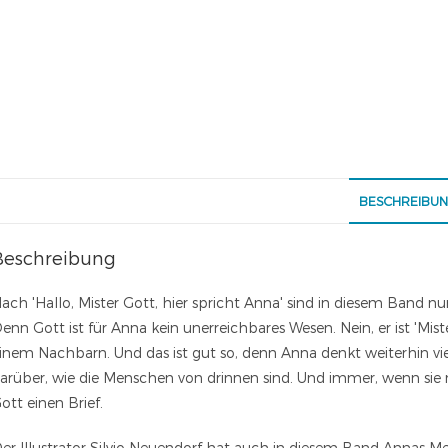
BESCHREIBU
Beschreibung
ach 'Hallo, Mister Gott, hier spricht Anna' sind in diesem Band n
enn Gott ist für Anna kein unerreichbares Wesen. Nein, er ist 'M
inem Nachbarn. Und das ist gut so, denn Anna denkt weiterhin vi
arüber, wie die Menschen von drinnen sind. Und immer, wenn sie 
ott einen Brief.
er Illustrator Silvio Neuendorf hat auch in diesem Band Annas Mel