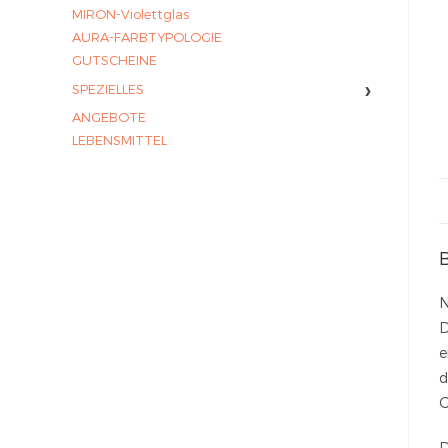
MIRON-Violettglas
AURA-FARBTYPOLOGIE
GUTSCHEINE
›
SPEZIELLES
ANGEBOTE
LEBENSMITTEL
N
D
e
d
G
D