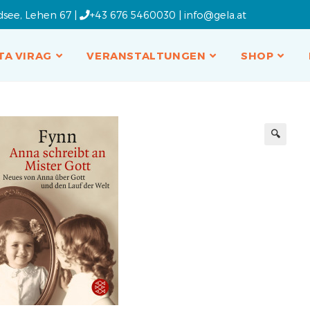
dsee, Lehen 67 |
+43 676 5460030
|
info@gela.at
TA VIRAG
VERANSTALTUNGEN
SHOP
🔍