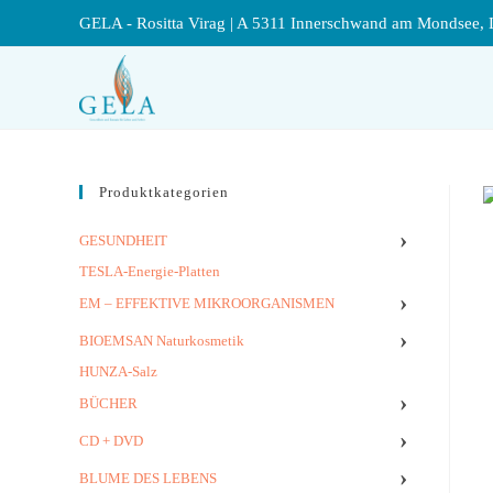
GELA - Rositta Virag | A 5311 Innerschwand am Mondsee, 
Produktkategorien
›
GESUNDHEIT
TESLA-Energie-Platten
›
EM – EFFEKTIVE MIKROORGANISMEN
›
BIOEMSAN Naturkosmetik
HUNZA-Salz
›
BÜCHER
›
CD + DVD
›
BLUME DES LEBENS