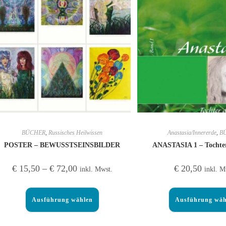
BÜCHER
,
Russisches Heilwissen
Anastasia/Innererde
,
B
POSTER – BEWUSSTSEINSBILDER
ANASTASIA 1 – Tochter
€
15,50
–
€
72,00
€
20,50
inkl. Mwst.
inkl. M
Ausführung wählen
Ausführung wäh