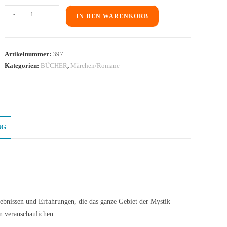
-
+
IN DEN WARENKORB
Artikelnummer:
397
Kategorien:
BÜCHER
,
Märchen/Romane
NG
ebnissen und Erfahrungen, die das ganze Gebiet der Mystik
n veranschaulichen.