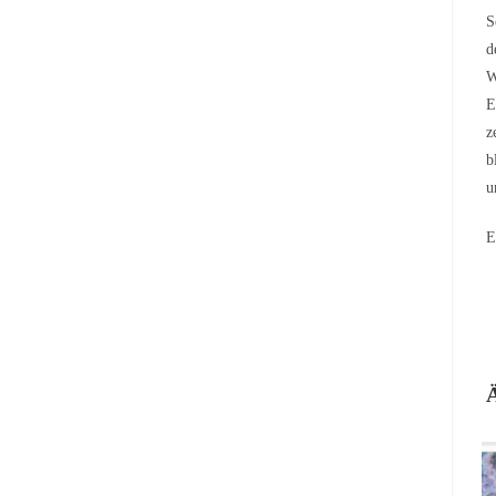
S
d
W
E
z
b
u
E