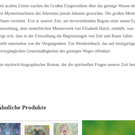
eit uralten Zeiten wachen die Großen Eingeweihten über das geistige Wissen d
en Mysterienschulen des Altertums jemals bekannt geworden. Die großen Meister 
issen verrieten. Erst in unserer Zeit, am bevorstehenden Beginn einer neuen Ep
inweihung, dem unsterblichen Meisterwerk von Elisabeth Haich, enthüllt, was 
eigt sich, dass in der Einweihung die Begrenzungen von Zeit und Raum fallen:
leibt untrennbar von der Vergangenheit. Ein Weisheitsbuch, das auf einzigarti
nvergänglichen Gesetzmäßigkeiten des geistigen Weges offenbart.
in mystisch-biographischer Roman, der die spirituellen Fragen unserer Zeit be
Ähnliche Produkte