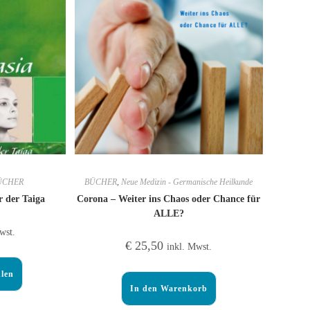
ÜCHER
BÜCHER
,
Neue Medizin - Germanische Heilkunde
 der Taiga
Corona – Weiter ins Chaos oder Chance für
ALLE?
wst.
€
25,50
inkl. Mwst.
len
In den Warenkorb