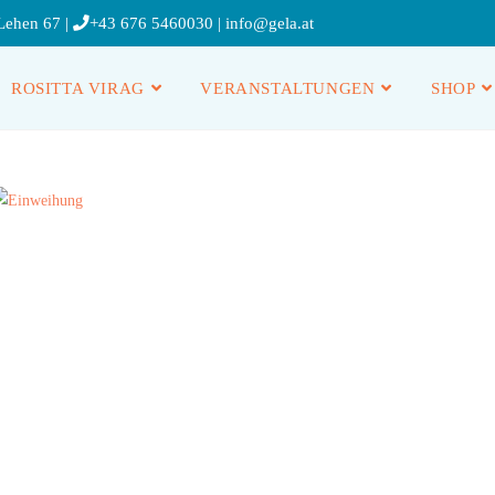
Lehen 67 |
+43 676 5460030
|
info@gela.at
ROSITTA VIRAG
VERANSTALTUNGEN
SHOP