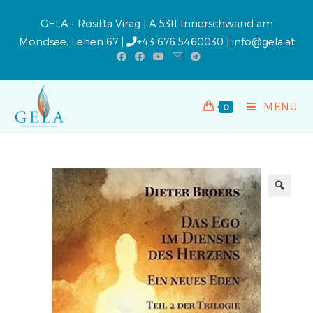
GELA - Rositta Virag | A 5311 Innerschwand am
Mondsee, Lehen 67 |
+43 676 5460030
|
info@gela.at
MENÜ
0
🔍