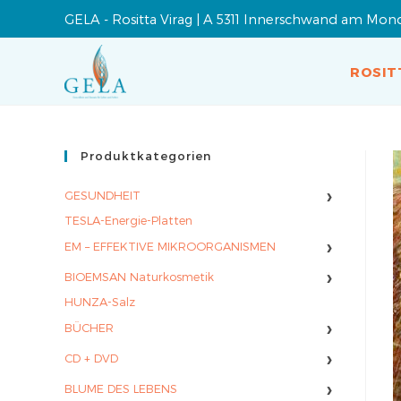
GELA - Rositta Virag | A 5311 Innerschwand am Mon
ROSIT
Produktkategorien
›
GESUNDHEIT
TESLA-Energie-Platten
›
EM – EFFEKTIVE MIKROORGANISMEN
›
BIOEMSAN Naturkosmetik
HUNZA-Salz
›
BÜCHER
›
CD + DVD
›
BLUME DES LEBENS