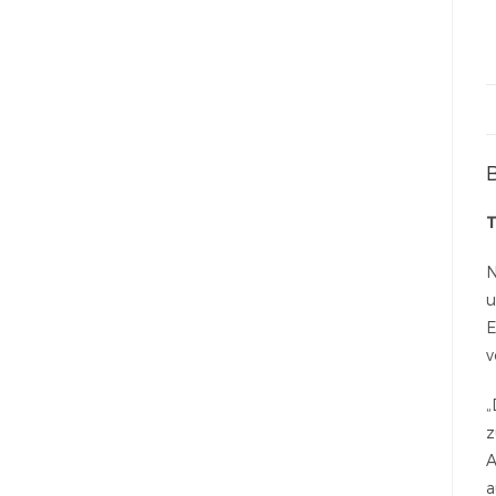
T
N
u
E
v
„
z
A
a