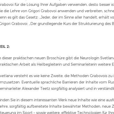
rabovoi für die Lösung Ihrer Aufgaben verwenden, desto besser is
ie die Lehre von Grigori Grabovoi anwenden und verbreiten, sch
enn es gilt das Gesetz: „Jeder, der im Sinne aller handelt, erhält 
Grigori Grabovoi: „Der grundlegende Kurs der Strukturierung des B
EIL 2:
n dieser praktischen neuen Broschüre gibt die Neurologin Svetla
raktischen Arbeit als Heilbegleiterin und Seminarleiterin weitere 
vetlana versteht es wie keine Zweite, die Methoden Grabovois zu i
mzusetzen. Eventuelle sprachliche Barrieren der Inhalte vom R
eminarleiter Alexander Teetz sorgfältig analysiert und in verständ
inden Sie in diesem interessanten Werk neue Inhalte wie eine ausf
ehre, sorgfältig aufbereitete Inhalte bewährter Methoden, neue Z
teuerung im Sport – sowie weitere, effektive Technologien für Ihr