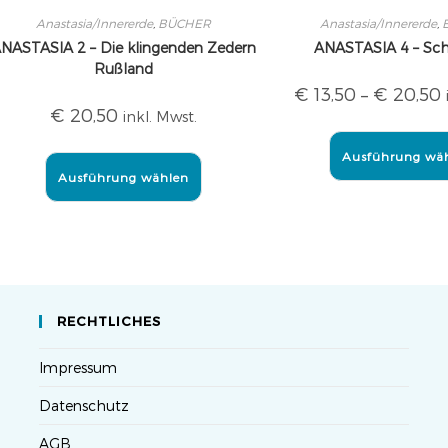
Anastasia/Innererde
,
BÜCHER
Anastasia/Innererde
,
NASTASIA 2 – Die klingenden Zedern
ANASTASIA 4 – Sc
Rußland
€
13,50
–
€
20,50
€
20,50
inkl. Mwst.
Ausführung wä
Ausführung wählen
RECHTLICHES
Impressum
Datenschutz
AGB