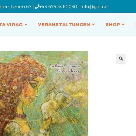
dsee, Lehen 67 |
+43 676 5460030
|
info@gela.at
TA VIRAG
VERANSTALTUNGEN
SHOP
🔍