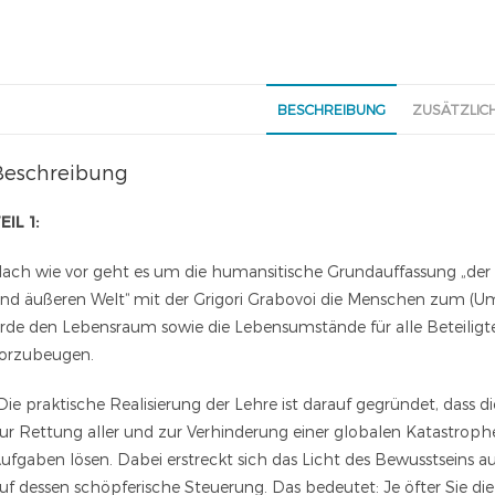
BESCHREIBUNG
ZUSÄTZLIC
Beschreibung
EIL 1:
ach wie vor geht es um die humansitische Grundauffassung „de
nd äußeren Welt“ mit der Grigori Grabovoi die Menschen zum (Um
rde den Lebensraum sowie die Lebensumstände für alle Beteilig
orzubeugen.
Die praktische Realisierung der Lehre ist darauf gegründet, dass d
ur Rettung aller und zur Verhinderung einer globalen Katastro
ufgaben lösen. Dabei erstreckt sich das Licht des Bewusstseins auf
uf dessen schöpferische Steuerung. Das bedeutet: Je öfter Sie d