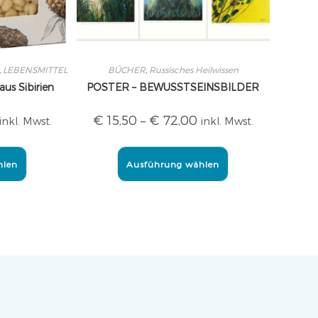
,
LEBENSMITTEL
BÜCHER
,
Russisches Heilwissen
s Sibirien
POSTER – BEWUSSTSEINSBILDER
€
15,50
–
€
72,00
inkl. Mwst.
inkl. Mwst.
hlen
Ausführung wählen