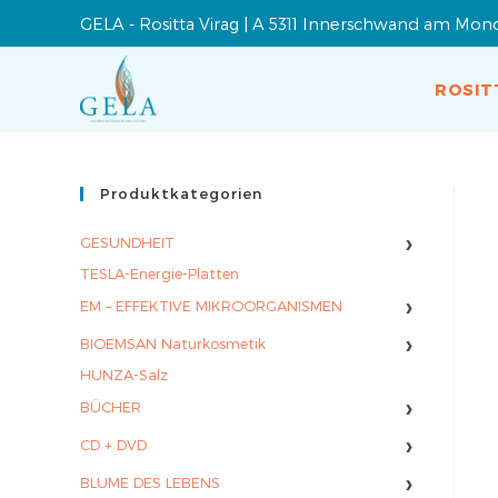
GELA - Rositta Virag | A 5311 Innerschwand am Mon
ROSIT
Produktkategorien
›
GESUNDHEIT
TESLA-Energie-Platten
›
EM – EFFEKTIVE MIKROORGANISMEN
›
BIOEMSAN Naturkosmetik
HUNZA-Salz
›
BÜCHER
›
CD + DVD
›
BLUME DES LEBENS