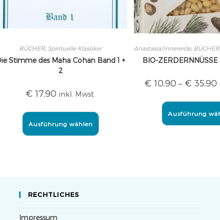
BÜCHER
,
Spirituelle Klassiker
Anastasia/Innererde
,
BÜCHER
ie Stimme des Maha Cohan Band 1 +
BIO-ZERDERNNÜSSE au
2
€
10,90
–
€
35,90
€
17,90
inkl. Mwst.
Ausführung wä
Ausführung wählen
RECHTLICHES
Impressum