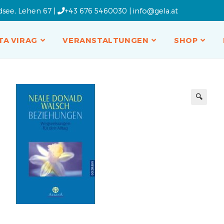
dsee, Lehen 67 |
+43 676 5460030
|
info@gela.at
TA VIRAG
VERANSTALTUNGEN
SHOP