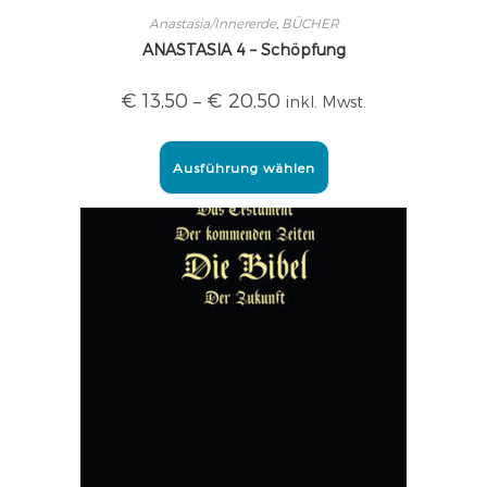
Anastasia/Innererde
,
BÜCHER
ANASTASIA 4 – Schöpfung
€
13,50
–
€
20,50
inkl. Mwst.
Ausführung wählen