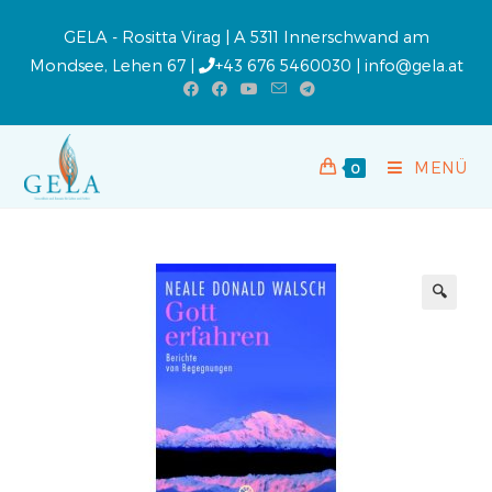
GELA - Rositta Virag | A 5311 Innerschwand am
Mondsee, Lehen 67 |
+43 676 5460030
|
info@gela.at
MENÜ
0