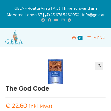
GELA - Rositta Virag | A 5311 Innerschwand am
Mondsee, Lehen 67 |
+43 676 5460030
|
info@gela.at
MENÜ
0
🔍
The God Code
€
22,60
inkl. Mwst.