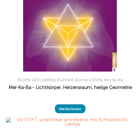
BLUME DES LEBENS
,
BÜCHER
,
Bücher & DVDs
,
Mer-Ka-Ba
Mer-Ka-Ba – Lichtkörper, Herzensraum, heilige Geometrie
Weiterlesen